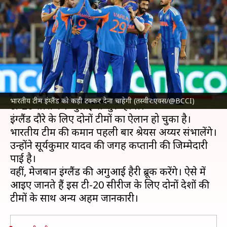
लिए दोनों टीमें, शेड्यूल और सभी
अहम जानकारी
लेखन
Jun 23, 2026
02:53 am
आदर्श कुमार
क्या है खबर?
भारतीय क्रिकेट टीम
और
इंग्लैंड क्रिकेट टीम
के 5 पांच मैचों की
भारतीय टीम इंग्लैंड को कड़ी टक्कर देना चाहेगी (तस्वीर:एक्स/@BCCI)
टी-20 सीरीज 1 जुलाई से शुरू होगी।
इंग्लैंड दौरे के लिए दोनों टीमों का ऐलान हो चुका है।
भारतीय टीम की कमान पहली बार श्रेयस अय्यर संभालेंगे।
उन्होंने सूर्यकुमार यादव की जगह कप्तानी की जिम्मेदारी
पाई है।
वहीं, मेजबान इंग्लैंड की अगुआई हैरी ब्रूक करेंगे। ऐसे में
आइए जानते हैं इस टी-20 सीरीज के लिए दोनों देशों की