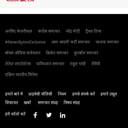
अरविंद केजरीवाल
कांग्रेस समाचार
नरेंद्र मोदी
ट्रैवल टिप्स
#NewsBytesExclusive
आम आदमी पार्टी समाचार
भाजपा समाचार
बॉक्स ऑफिस कलेक्शन
क्रिकेट समाचार
फुटबॉल समाचार
लेटेस्ट स्मार्टफोन्स
पाकिस्तान समाचार
राहुल गांधी
रेसिपी
दक्षिण भारतीय सिनेमा
हमारे बारे में
प्राइवेसी पॉलिसी
नियम
हमसे संपर्क करें
हमारे उसूल
शिकायत
खबरें
समाचार संग्रह
विषय संग्रह
हमें फॉलो करें