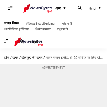
अन्य
Hindi
चर्चित विषय
#NewsBytesExplainer
नरेंद्र मोदी
आर्टिफिशियल इंटेलिजेंस
क्रिकेट समाचार
राहुल गांधी
Hindi
होम
/
खबरें
/
खेलकूद की खबरें
/
भारत बनाम इंग्लैंड: टी-20 सीरीज के लिए दोनों टीमें, शेड्यूल और सभी अहम जानकारी
ADVERTISEMENT