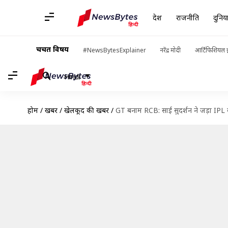
देश
राजनीति
दुनिय
चर्चित विषय
#NewsBytesExplainer
नरेंद्र मोदी
आर्टिफिशियल इ
Hindi
होम
/
खबरें
/
खेलकूद की खबरें
/
GT बनाम RCB: साई सुदर्शन ने जड़ा IPL