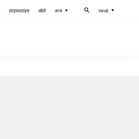
ब
लाइफस्टाइल
ऑटो
अन्य
Hindi