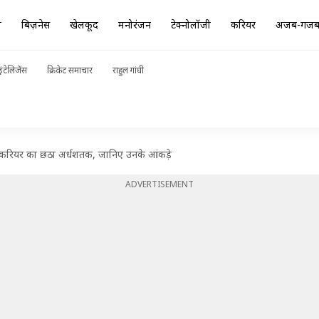
ा
बिज़नेस
खेलकूद
मनोरंजन
टेक्नोलॉजी
करियर
अजब-गज
ंटेलिजेंस
क्रिकेट समाचार
राहुल गांधी
 करियर का छठा अर्धशतक, जानिए उनके आंकड़े
ADVERTISEMENT