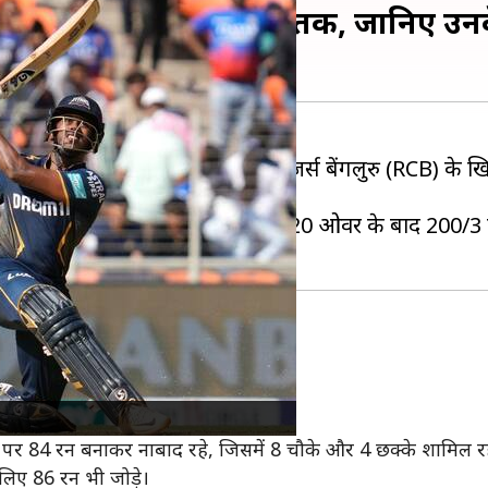
IPL करियर का छठा अर्धशतक, जानिए उन
इटंस (GT) के
साई सुदर्शन
ने रॉयल चैलेंजर्स बेंगलुरु (RCB) क
में पहले बल्लेबाजी करते हुए निर्धारित 20 ओवर के बाद 200/3 
ुदर्शन क्रीज पर आए।
यास किया और संभलकर बल्लेबाजी की।
दों पर 84 रन बनाकर नाबाद रहे, जिसमें 8 चौके और 4 छक्के शामिल र
लिए 86 रन भी जोड़े।