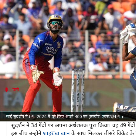
GT बनाम RCB: साई सुदर्शन ने जड़ा 
लेखन
Apr 28, 2024
05:46 pm
अंकित पसबोला
क्या है खबर?
इंडियन प्रीमियर लीग (IPL) 2024
के 45वें मैच में गुजरात टा
यह उनके युवा IPL करियर का छठा अर्धशतक रहा।
उनकी इस पारी की मदद से GT की टीम नरेंद्र मोदी स्टेडियम 
पारी
ऐसी रही सुदर्शन की पारी
जब GT ने 6 रन के स्कोर पर अपना पहला विकेट गंवाया, तब स
साई सुदर्शन ने IPL 2024 में पूरे किए अपने 400 रन (तस्वीर: एक्स/@IPL)
बाएं हाथ के इस बल्लेबाज ने टीम को संकट से उबारने का प्र
सुदर्शन ने 34 गेंदों पर अपना अर्धशतक पूरा किया। वह 49 गें
इस बीच उन्होंने
शाहरुख खान
के साथ मिलकर तीसरे विकेट के 