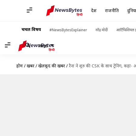
देश
राजनीति
दुनिय
चर्चित विषय
#NewsBytesExplainer
नरेंद्र मोदी
आर्टिफिशियल इ
Hindi
होम
/
खबरें
/
खेलकूद की खबरें
/
रैना ने शुरु की CSK के साथ ट्रेनिंग, कहा