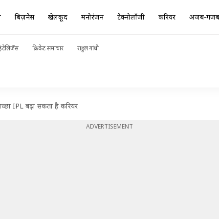
ा
बिज़नेस
खेलकूद
मनोरंजन
टेक्नोलॉजी
करियर
अजब-गज
ंटेलिजेंस
क्रिकेट समाचार
राहुल गांधी
- अच्छा IPL बढ़ा सकता है करियर
ADVERTISEMENT