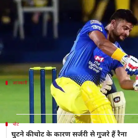
रैना ने शुरु की CSK के साथ ट्रेनिंग, क
लेखन
Jan 24, 2020
11:56 am
Neeraj Pandey
क्या है खबर?
इंडियन प्रीमियर लीग (IPL) के 13वें संस्करण के लिए चेन्नई सुप
पिछले साल मई से ही प्रतियोगी क्रिकेट में हिस्सा नहीं लेने व
जानकारी
CSK ने पोस्ट की ट्रेनिंग की फोटो
CSK ने अपने ट्विटर हैंडल पर रैना और रायडू की ट्रेनिंग करते सम
चोट
घुटने की चोट के कारण सर्जरी से गुजरे हैं रैना