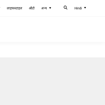
ब
लाइफस्टाइल
ऑटो
अन्य
Hindi