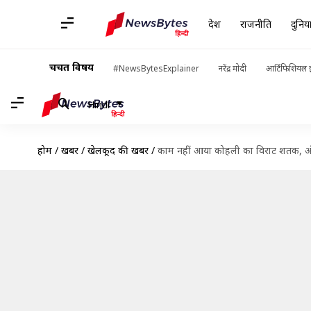
देश
राजनीति
दुनिय
चर्चित विषय
#NewsBytesExplainer
नरेंद्र मोदी
आर्टिफिशियल इ
Hindi
होम
/
खबरें
/
खेलकूद की खबरें
/
काम नहीं आया कोहली का विराट शतक, ऑस्ट्र