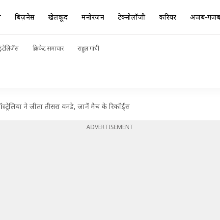
ा
बिज़नेस
खेलकूद
मनोरंजन
टेक्नोलॉजी
करियर
अजब-गज
ंटेलिजेंस
क्रिकेट समाचार
राहुल गांधी
ेलिया ने जीता तीसरा वनडे, जानें मैच के रिकॉर्ड्स
ADVERTISEMENT