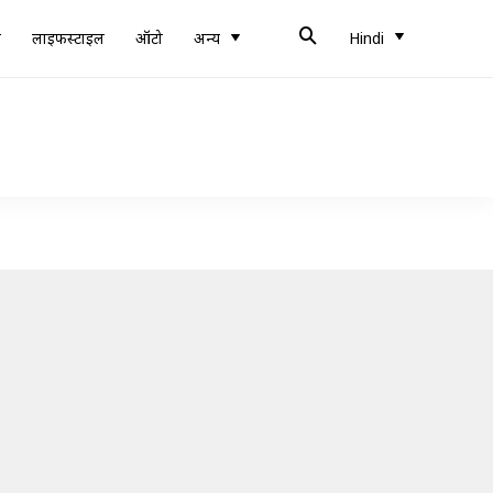
ब
लाइफस्टाइल
ऑटो
अन्य
Hindi