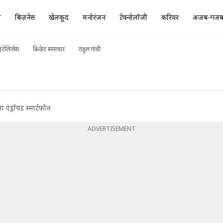
ा
बिज़नेस
खेलकूद
मनोरंजन
टेक्नोलॉजी
करियर
अजब-गज
ंटेलिजेंस
क्रिकेट समाचार
राहुल गांधी
 एंड्रॉयड स्मार्टफोन
ADVERTISEMENT