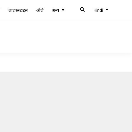
ब
लाइफस्टाइल
ऑटो
अन्य
Hindi