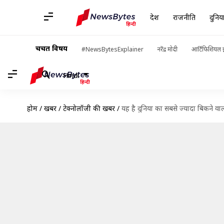
देश
राजनीति
दुनिय
चर्चित विषय
#NewsBytesExplainer
नरेंद्र मोदी
आर्टिफिशियल इ
Hindi
होम
/
खबरें
/
टेक्नोलॉजी की खबरें
/
यह है दुनिया का सबसे ज्यादा बिकने वाला