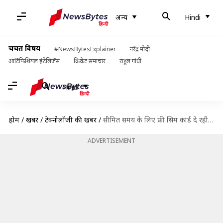
अन्य
Hindi
चर्चित विषय
#NewsBytesExplainer
नरेंद्र मोदी
आर्टिफिशियल इंटेलिजेंस
क्रिकेट समाचार
राहुल गांधी
Hindi
होम
/
खबरें
/
टेक्नोलॉजी की खबरें
/
सीमित समय के लिए फ्री सिम कार्ड दे रही BSNL, ऐसे उठाएं ऑफर का लाभ
ADVERTISEMENT