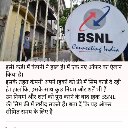
रही BSNL, ऐसे उठाएं ऑफर का
लाभ
लेखन
Nov 15, 2020
12:47 pm
प्रमोद कुमार
क्या है खबर?
भारत संचार निगम लिमिटेड (BSNL) अपने ग्राहकों के लिए
नए-नए ऑफर्स पेश करती रहती है।
इसी कड़ी में कंपनी ने हाल ही में एक नए ऑफर का ऐलान
किया है।
इसके तहत कंपनी अपने ग्राहकों को फ्री में सिम कार्ड दे रही
है। हालांकि, इसके साथ कुछ नियम और शर्तें भी हैं।
उन नियमों और शर्तों को पूरा करने के बाद ग्राहक BSNL
की सिम फ्री में खरीद सकते हैं। बता दें कि यह ऑफर