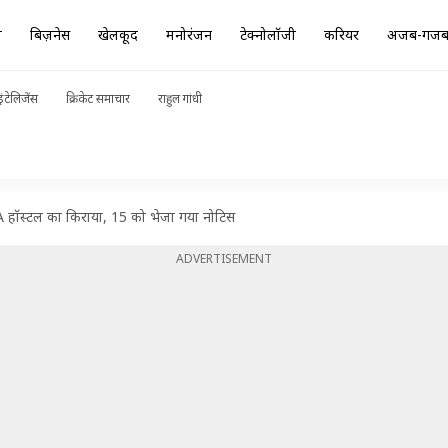
ा
बिज़नेस
खेलकूद
मनोरंजन
टेक्नोलॉजी
करियर
अजब-गज
ंटेलिजेंस
क्रिकेट समाचार
राहुल गांधी
LA हॉस्टल का किराया, 15 को भेजा गया नोटिस
ADVERTISEMENT