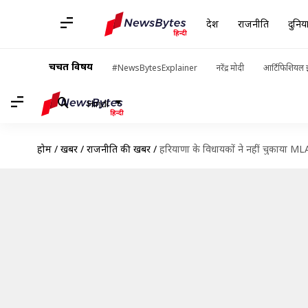
देश
राजनीति
दुनिय
चर्चित विषय
#NewsBytesExplainer
नरेंद्र मोदी
आर्टिफिशियल इ
Hindi
होम
/
खबरें
/
राजनीति की खबरें
/
हरियाणा के विधायकों ने नहीं चुकाया M