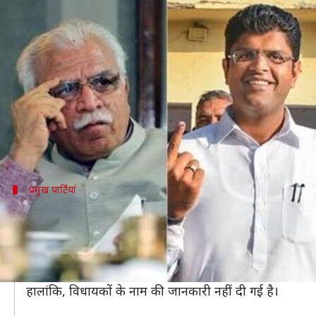
हरियाणा के विधायकों ने नहीं चुकाया
लेखन
Feb 03, 2020
02:33 pm
भारत शर्मा
क्या है खबर?
सरकारी गेस्ट हाउसों की सुविधाओं का लाभ उठाकर बिना किरा
बहुत कम चार्ज निर्धारित किया जाता है, लेकिन इसके बाद भी
प्रमुख पार्टियां
बकायादारों में शामिल है प्रमुख पार्टियों के विध
MLA हॉस्टल प्रबंधन की ओर से विधायकों द्वारा कमरे और अन्य सुव
जननायक जनता पार्टी के कुल 15 विधायकों को नोटिस भेजकर इस
खास बात यह है कि नोटिस भेजे जाने के बाद भी इन विधायकों
हालांकि, विधायकों के नाम की जानकारी नहीं दी गई है।