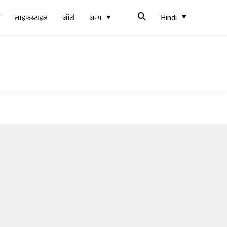
ब
लाइफस्टाइल
ऑटो
अन्य
Hindi