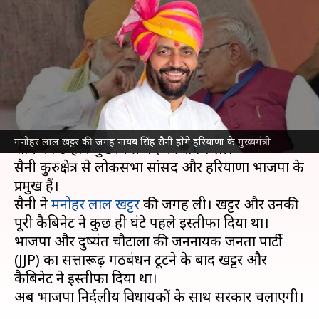
मुख्यमंत्री पद की शपथ, खट्टर की
जगह ली
लेखन
संपादन
Mar 12, 2024
05:27 pm
प्रमोद कुमार
गजेंद्र
क्या है खबर?
नायब सिंह सैनी
हरियाणा
के नए मुख्यमंत्री बने हैं। आज
मनोहर लाल खट्टर की जगह नायब सिंह सैनी होंगे हरियाणा के मुख्यमंत्री
शाम को उन्होंने मुख्यमंत्री पद की शपथ ली।
सैनी कुरुक्षेत्र से लोकसभा सांसद और हरियाणा भाजपा के
प्रमुख हैं।
सैनी ने
मनोहर लाल खट्टर
की जगह ली। खट्टर और उनकी
पूरी कैबिनेट ने कुछ ही घंटे पहले इस्तीफा दिया था।
भाजपा और दुष्यंत चौटाला की जननायक जनता पार्टी
(JJP) का सत्तारूढ़ गठबंधन टूटने के बाद खट्टर और
कैबिनेट ने इस्तीफा दिया था।