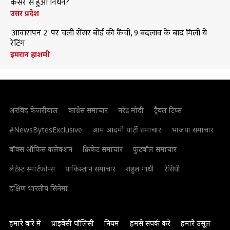
कैंसर से हुआ निधन?
उत्तर प्रदेश
'आवारापन 2' पर चली सेंसर बोर्ड की कैंची, 9 बदलाव के बाद मिली ये
रेटिंग
इमरान हाशमी
अरविंद केजरीवाल
कांग्रेस समाचार
नरेंद्र मोदी
ट्रैवल टिप्स
#NewsBytesExclusive
आम आदमी पार्टी समाचार
भाजपा समाचार
बॉक्स ऑफिस कलेक्शन
क्रिकेट समाचार
फुटबॉल समाचार
लेटेस्ट स्मार्टफोन्स
पाकिस्तान समाचार
राहुल गांधी
रेसिपी
दक्षिण भारतीय सिनेमा
हमारे बारे में
प्राइवेसी पॉलिसी
नियम
हमसे संपर्क करें
हमारे उसूल