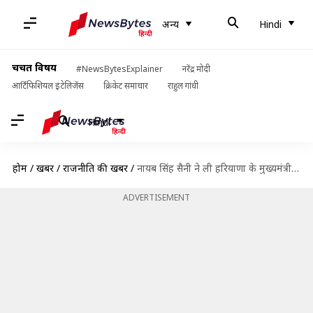
अन्य
Hindi
चर्चित विषय
#NewsBytesExplainer
नरेंद्र मोदी
आर्टिफिशियल इंटेलिजेंस
क्रिकेट समाचार
राहुल गांधी
Hindi
होम
/
खबरें
/
राजनीति की खबरें
/
नायब सिंह सैनी ने ली हरियाणा के मुख्यमंत्री पद की शपथ, खट्टर की जगह ली
ADVERTISEMENT