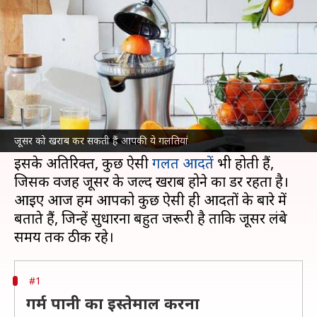
खराब हो सकता है जूसर
लेखन
Nov 24, 2021
09:43 pm
अंजली
क्या है खबर?
जूसर की मदद से
फल और सब्जियों का जूस निकालना
काफी आसान हो जाता है, लेकिन अगर इसका सही ढंग से
जूसर को खराब कर सकती हैं आपकी ये गलतियां
रख-रखाव न किया जाए तो यह जल्दी खराब हो सकता है।
इसके अतिरिक्त, कुछ ऐसी
गलत आदतें
भी होती हैं,
जिसकी वजह जूसर के जल्द खराब होने का डर रहता है।
आइए आज हम आपको कुछ ऐसी ही आदतों के बारे में
बताते हैं, जिन्हें सुधारना बहुत जरूरी है ताकि जूसर लंबे
#1
गर्म पानी का इस्तेमाल करना