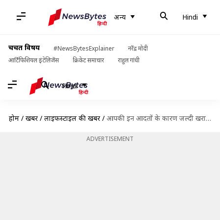
अन्य
Hindi
चर्चित विषय
#NewsBytesExplainer
नरेंद्र मोदी
आर्टिफिशियल इंटेलिजेंस
क्रिकेट समाचार
राहुल गांधी
Hindi
होम
/
खबरें
/
लाइफस्टाइल की खबरें
/
आपकी इन आदतों के कारण जल्दी खराब हो सकता है जूसर
ADVERTISEMENT