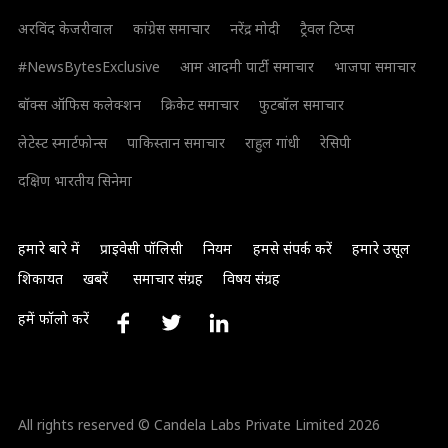
अरविंद केजरीवाल
कांग्रेस समाचार
नरेंद्र मोदी
ट्रैवल टिप्स
#NewsBytesExclusive
आम आदमी पार्टी समाचार
भाजपा समाचार
बॉक्स ऑफिस कलेक्शन
क्रिकेट समाचार
फुटबॉल समाचार
लेटेस्ट स्मार्टफोन्स
पाकिस्तान समाचार
राहुल गांधी
रेसिपी
दक्षिण भारतीय सिनेमा
हमारे बारे में
प्राइवेसी पॉलिसी
नियम
हमसे संपर्क करें
हमारे उसूल
शिकायत
खबरें
समाचार संग्रह
विषय संग्रह
हमें फॉलो करें
All rights reserved © Candela Labs Private Limited 2026