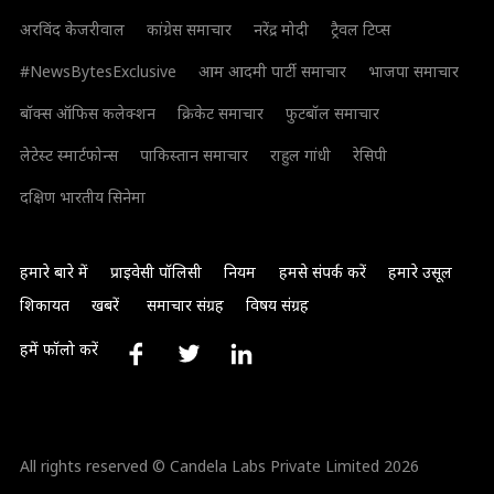
अरविंद केजरीवाल
कांग्रेस समाचार
नरेंद्र मोदी
ट्रैवल टिप्स
#NewsBytesExclusive
आम आदमी पार्टी समाचार
भाजपा समाचार
बॉक्स ऑफिस कलेक्शन
क्रिकेट समाचार
फुटबॉल समाचार
लेटेस्ट स्मार्टफोन्स
पाकिस्तान समाचार
राहुल गांधी
रेसिपी
दक्षिण भारतीय सिनेमा
हमारे बारे में
प्राइवेसी पॉलिसी
नियम
हमसे संपर्क करें
हमारे उसूल
शिकायत
खबरें
समाचार संग्रह
विषय संग्रह
हमें फॉलो करें
All rights reserved © Candela Labs Private Limited 2026