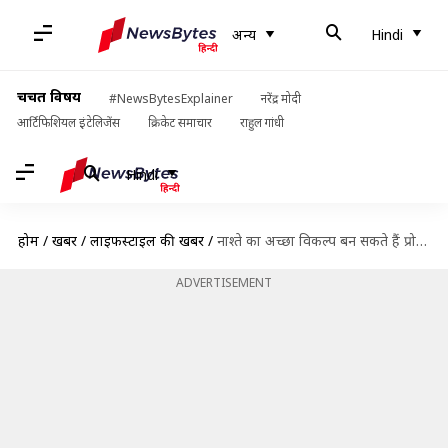
अन्य
Hindi
चर्चित विषय
#NewsBytesExplainer
नरेंद्र मोदी
आर्टिफिशियल इंटेलिजेंस
क्रिकेट समाचार
राहुल गांधी
Hindi
होम
/
खबरें
/
लाइफस्टाइल की खबरें
/
नाश्ते का अच्छा विकल्प बन सकते हैं प्रोटीन से भरपूर ये 5 तरह के चीले
ADVERTISEMENT