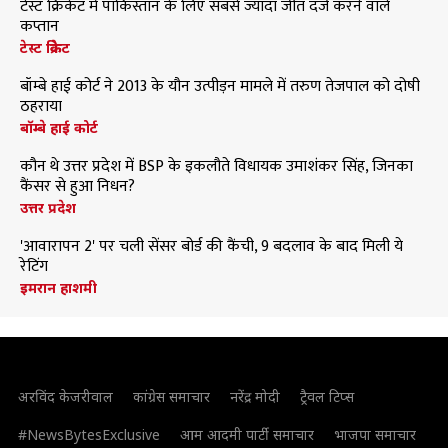
टेस्ट क्रिकेट में पाकिस्तान के लिए सबसे ज्यादा जीत दर्ज करने वाले
कप्तान
टेस्ट क्रिकेट
बॉम्बे हाई कोर्ट ने 2013 के यौन उत्पीड़न मामले में तरुण तेजपाल को दोषी
ठहराया
बॉम्बे हाई कोर्ट
कौन थे उत्तर प्रदेश में BSP के इकलौते विधायक उमाशंकर सिंह, जिनका
कैंसर से हुआ निधन?
उत्तर प्रदेश
'आवारापन 2' पर चली सेंसर बोर्ड की कैंची, 9 बदलाव के बाद मिली ये
रेटिंग
इमरान हाशमी
अरविंद केजरीवाल
कांग्रेस समाचार
नरेंद्र मोदी
ट्रैवल टिप्स
#NewsBytesExclusive
आम आदमी पार्टी समाचार
भाजपा समाचार