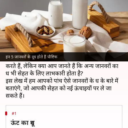
के दूध को डाइट में करें शामिल
लेखन
Mar 28, 2025
04:09 pm
अंजली
क्या है खबर?
दूध एक ऐसा पेय है, जो न केवल स्वादिष्ट है, बल्कि
स्वास्थ्य
के लिए भी बहुत फायदेमंद है।
इन 5 जानवरों के दूध होते हैं पौष्टिक
आमतौर पर हम गाय, भैंस और बकरी के दूध का सेवन
करते हैं, लेकिन क्या आप जानते हैं कि अन्य जानवरों का
दूध भी सेहत के लिए लाभकारी होता है?
इस लेख में हम आपको पांच ऐसे जानवरों के दूध के बारे में
बताएंगे, जो आपकी सेहत को नई ऊंचाइयों पर ले जा
#1
ऊंट का दूध