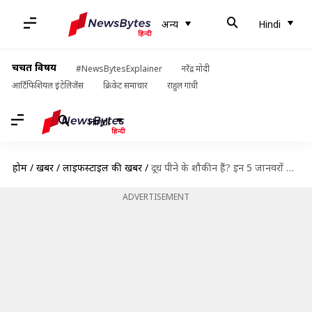
अन्य
Hindi
चर्चित विषय
#NewsBytesExplainer
नरेंद्र मोदी
आर्टिफिशियल इंटेलिजेंस
क्रिकेट समाचार
राहुल गांधी
Hindi
होम
/
खबरें
/
लाइफस्टाइल की खबरें
/
दूध पीने के शौकीन हैं? इन 5 जानवरों के दूध को डाइट में करें शामिल
ADVERTISEMENT