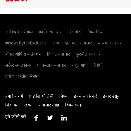
अरविंद केजरीवाल
कांग्रेस समाचार
नरेंद्र मोदी
ट्रैवल टिप्स
#NewsBytesExclusive
आम आदमी पार्टी समाचार
भाजपा समाचार
बॉक्स ऑफिस कलेक्शन
क्रिकेट समाचार
फुटबॉल समाचार
लेटेस्ट स्मार्टफोन्स
पाकिस्तान समाचार
राहुल गांधी
रेसिपी
दक्षिण भारतीय सिनेमा
हमारे बारे में
प्राइवेसी पॉलिसी
नियम
हमसे संपर्क करें
हमारे उसूल
शिकायत
खबरें
समाचार संग्रह
विषय संग्रह
हमें फॉलो करें