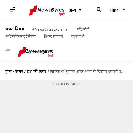
अन्य
Hindi
चर्चित विषय
#NewsBytesExplainer
नरेंद्र मोदी
आर्टिफिशियल इंटेलिजेंस
क्रिकेट समाचार
राहुल गांधी
Hindi
होम
/
खबरें
/
देश की खबरें
/
लोकसभा चुनावः आज शाम से दिखाए जाएंगे एग्जिट पोल, जानिये इनके बारे में बड़ी बातें
ADVERTISEMENT