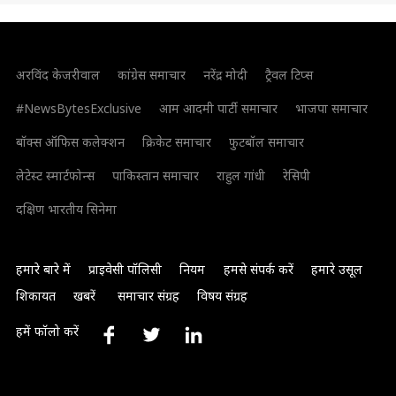
अरविंद केजरीवाल
कांग्रेस समाचार
नरेंद्र मोदी
ट्रैवल टिप्स
#NewsBytesExclusive
आम आदमी पार्टी समाचार
भाजपा समाचार
बॉक्स ऑफिस कलेक्शन
क्रिकेट समाचार
फुटबॉल समाचार
लेटेस्ट स्मार्टफोन्स
पाकिस्तान समाचार
राहुल गांधी
रेसिपी
दक्षिण भारतीय सिनेमा
हमारे बारे में
प्राइवेसी पॉलिसी
नियम
हमसे संपर्क करें
हमारे उसूल
शिकायत
खबरें
समाचार संग्रह
विषय संग्रह
हमें फॉलो करें