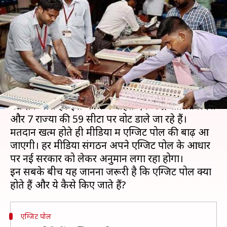
दिखाए जाएंगे एग्जिट पोल, जानिये
इनके बारे में बड़ी बातें
लेखन
May 19, 2019
12:15 pm
प्रमोद कुमार
क्या है खबर?
लोकसभा चुनाव के सातवें और आखिरी चरण के तहत
मतदान जारी है। इस चरण के तहत एक केंद्र शासित प्रदेश
और 7 राज्यों की 59 सीटों पर वोट डाले जा रहे हैं।
मतदान खत्म होते ही मीडिया में एग्जिट पोल की बाढ़ आ
जाएगी। हर मीडिया संगठन अपने एग्जिट पोल के आधार
पर नई सरकार को लेकर अनुमान लगा रहा होगा।
इन सबके बीच यह जानना जरूरी है कि एग्जिट पोल क्या
एग्जिट पोल