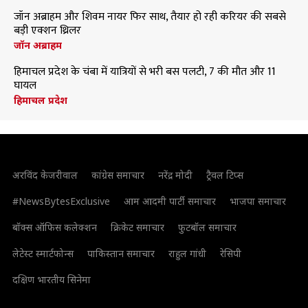
जॉन अब्राहम और शिवम नायर फिर साथ, तैयार हो रही करियर की सबसे
बड़ी एक्शन थ्रिलर
जॉन अब्राहम
हिमाचल प्रदेश के चंबा में यात्रियों से भरी बस पलटी, 7 की मौत और 11
घायल
हिमाचल प्रदेश
अरविंद केजरीवाल
कांग्रेस समाचार
नरेंद्र मोदी
ट्रैवल टिप्स
#NewsBytesExclusive
आम आदमी पार्टी समाचार
भाजपा समाचार
बॉक्स ऑफिस कलेक्शन
क्रिकेट समाचार
फुटबॉल समाचार
लेटेस्ट स्मार्टफोन्स
पाकिस्तान समाचार
राहुल गांधी
रेसिपी
दक्षिण भारतीय सिनेमा