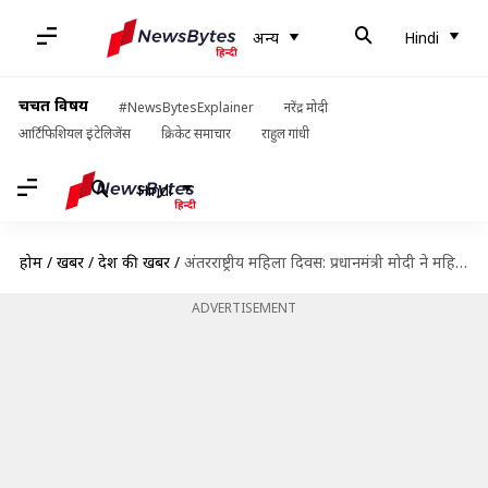
अन्य
Hindi
चर्चित विषय
#NewsBytesExplainer
नरेंद्र मोदी
आर्टिफिशियल इंटेलिजेंस
क्रिकेट समाचार
राहुल गांधी
Hindi
होम
/
खबरें
/
देश की खबरें
/
अंतरराष्ट्रीय महिला दिवस: प्रधानमंत्री मोदी ने महिलाओं को सौंपे अपने सोशल मीडिया अकाउंट्स
ADVERTISEMENT