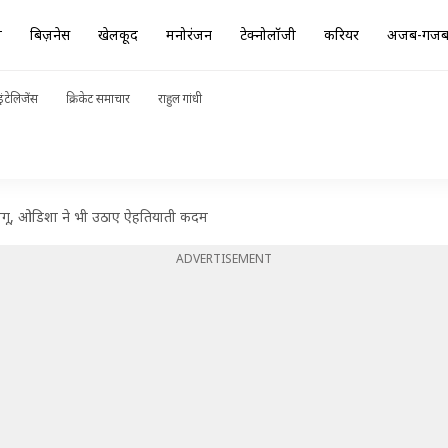
ा
बिज़नेस
खेलकूद
मनोरंजन
टेक्नोलॉजी
करियर
अजब-गज
ंटेलिजेंस
क्रिकेट समाचार
राहुल गांधी
्यू लागू, ओडिशा ने भी उठाए ऐहतियाती कदम
ADVERTISEMENT