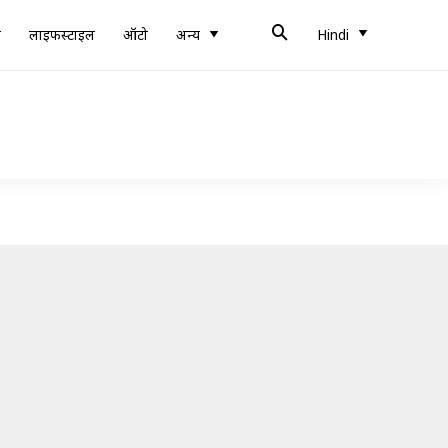
ब
लाइफस्टाइल
ऑटो
अन्य
Hindi