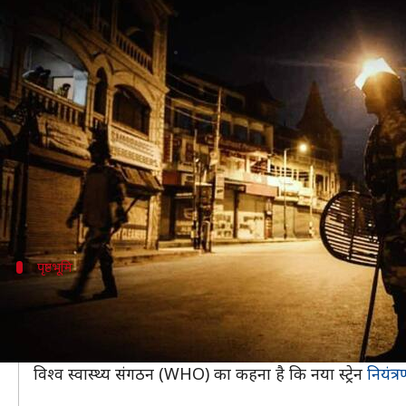
कोरोना का नया स्ट्रेन: कर्नाटक में न
लेखन
Dec 23, 2020
03:43 pm
प्रमोद कुमार
क्या है खबर?
कोरोना वायरस के नए स्ट्रेन को देखते हुए केंद्र के साथ-साथ 
इसी कड़ी में कर्नाटक सरकार ने राज्य में 23 दिसंबर से 2 ज
इस दौरान रात के 10 बजे से लेकर सुबह के छह बजे तक पूरे र
पृष्ठभूमि
नए स्ट्रेन के कारण UK में तेजी से बढ़ रहे मामले
नए स्ट्रेन
के कारण UK के कई इलाकों में मामलों में तेज वृद्धि देख
हालांकि, अभी तक ऐसा कोई सबूत नहीं मिला है कि नया वेरिए
विश्व स्वास्थ्य संगठन (WHO) का कहना है कि नया स्ट्रेन
नियंत्