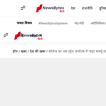
देश
राजनीति
दुनिय
चर्चित विषय
#NewsBytesExplainer
नरेंद्र मोदी
आर्टिफिशियल इ
Hindi
होम
/
खबरें
/
देश की खबरें
/
कोरोना का नया स्ट्रेन: कर्नाटक में नाइट कर्फ