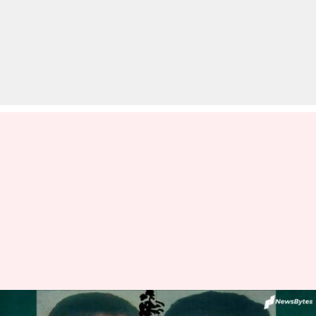
निर्भया गैंगरेप केस: फिर टली दोषियों