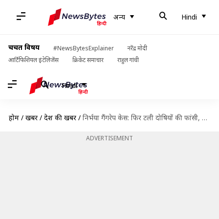
अन्य
Hindi
चर्चित विषय
#NewsBytesExplainer
नरेंद्र मोदी
आर्टिफिशियल इंटेलिजेंस
क्रिकेट समाचार
राहुल गांधी
Hindi
होम
/
खबरें
/
देश की खबरें
/
निर्भया गैंगरेप केस: फिर टली दोषियों की फांसी, कोर्ट ने अगले आदेश तक लगाई रोक
ADVERTISEMENT