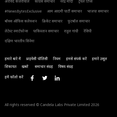
अरविंद केजरीवाल
कांग्रेस समाचार
नरेंद्र मोदी
ट्रैवल टिप्स
#NewsBytesExclusive
आम आदमी पार्टी समाचार
भाजपा समाचार
बॉक्स ऑफिस कलेक्शन
क्रिकेट समाचार
फुटबॉल समाचार
लेटेस्ट स्मार्टफोन्स
पाकिस्तान समाचार
राहुल गांधी
रेसिपी
दक्षिण भारतीय सिनेमा
हमारे बारे में
प्राइवेसी पॉलिसी
नियम
हमसे संपर्क करें
हमारे उसूल
शिकायत
खबरें
समाचार संग्रह
विषय संग्रह
हमें फॉलो करें
All rights reserved © Candela Labs Private Limited 2026