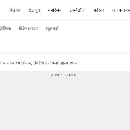
ा
बिज़नेस
खेलकूद
मनोरंजन
टेक्नोलॉजी
करियर
अजब-गज
ंटेलिजेंस
क्रिकेट समाचार
राहुल गांधी
फल भारतीय वेब सीरीज, IMDb पर मिला पहला स्थान
ADVERTISEMENT