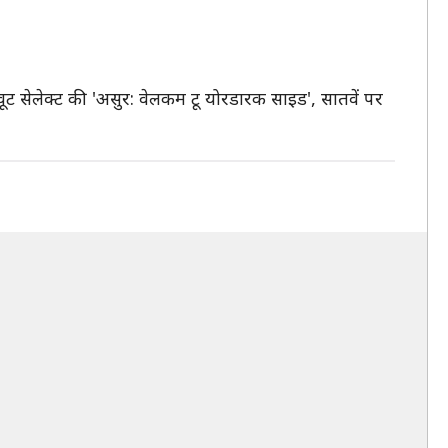
पर वूट सेलेक्ट की 'असुर: वेलकम टू योरडारक साइड', सातवें पर