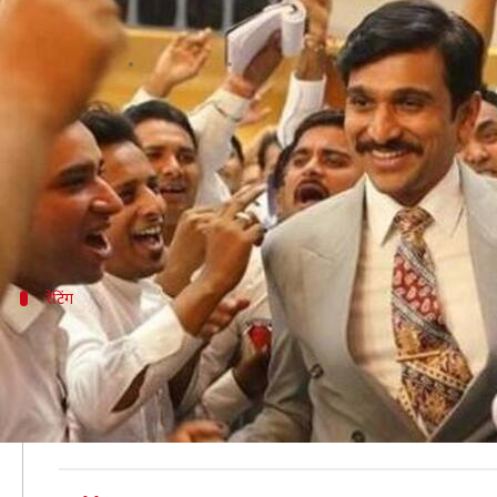
'स्कैम 1992...' बनी 2020 की सबसे 
लेखन
Dec 09, 2020
08:10 pm
भावना साहनी
क्या है खबर?
हाल ही में IMDb की 10 शीर्ष भारतीय वेब सीरीज 2020 की ल
इस लिस्ट में पहला स्थान हंसल मेहता की वेब सीरीज 'स्कैम 1
रेटिंग
'स्कैम 1992...' को मिली 10 में से 9.5 रेटिंग
बता दें कि IMDb की रेटिंग यूजर्स द्वारा तय की जाती है। इस प
अब सोनी लिव पर रिलीज हुई 'स्कैम 1992...' को इस साल 10 में
इसके अलावा दूसरे स्थान पर इस लिस्ट में अमेजन प्राइम पर रि