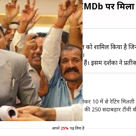
सफल भारतीय वेब सीरीज, IMDb पर मिला
िस्ट सामने आई है। इसमें उन सीरीज को शामिल किया है जिन्हें
992: द हर्षद मेहता स्टोरी' को मिला है।
र यूजर्स किसी भी फिल्म या टीवी शो को लेकर 10 में से रेटिंग मिलती 
 से 9.5 रेटिंग मिली है। ऐसे में इसे IMDb की 250 सदाबहार टीवी स
लीज हुई सीरीज 'पंचायत' है।
आपने
25%
पढ़ लिया है