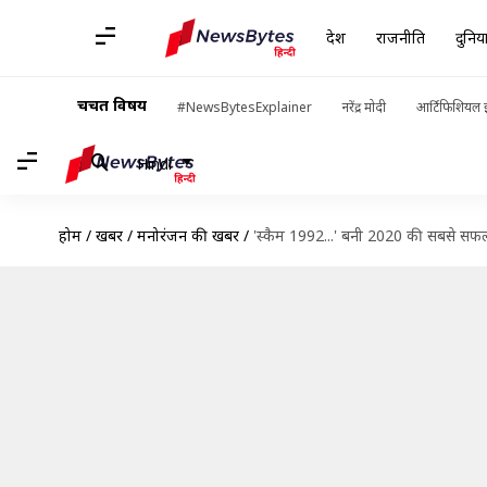
देश
राजनीति
दुनिय
चर्चित विषय
#NewsBytesExplainer
नरेंद्र मोदी
आर्टिफिशियल इ
Hindi
होम
/
खबरें
/
मनोरंजन की खबरें
/
'स्कैम 1992...' बनी 2020 की सबसे स