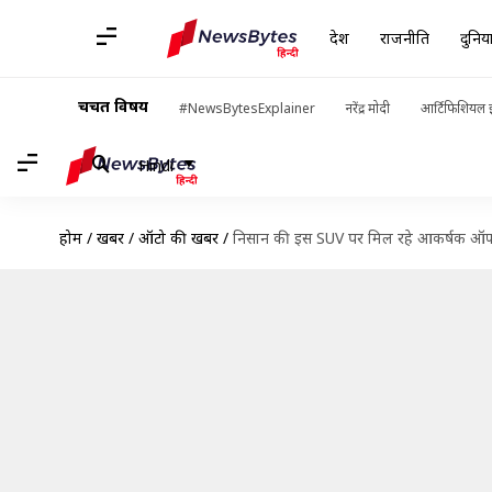
देश
राजनीति
दुनिय
चर्चित विषय
#NewsBytesExplainer
नरेंद्र मोदी
आर्टिफिशियल इ
Hindi
होम
/
खबरें
/
ऑटो की खबरें
/
निसान की इस SUV पर मिल रहे आकर्षक ऑफर