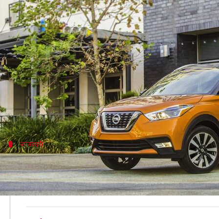
निसान की इस SUV पर मिल रहे आकर्ष
लेखन
Nov 09, 2020
11:57 am
मोना दीक्षित
क्या है खबर?
त्योहारी सीजन में ग्राहकों को लुभाने के लिए जापानी वाह
वेरिएंट और स्थान के अनुसार सभी ऑफर्स भी अलग-अलग हैं। 
इसके तहत फेस्टिव बोनस के साथ-साथ एक्सचेंज बेनिफिट भी
जानकारी
क्या है ऑफर्स?
बता दें कि इस दिवाली निसान किक्स SUV पर कुल 55,000 रुप
शामिल है।