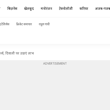
ा
बिज़नेस
खेलकूद
मनोरंजन
टेक्नोलॉजी
करियर
अजब-गज
ंटेलिजेंस
क्रिकेट समाचार
राहुल गांधी
्स, दिवाली पर उठाएं लाभ
ADVERTISEMENT