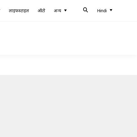
ब
लाइफस्टाइल
ऑटो
अन्य
Hindi