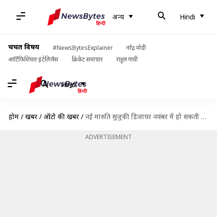
अन्य
Hindi
चर्चित विषय
#NewsBytesExplainer
नरेंद्र मोदी
आर्टिफिशियल इंटेलिजेंस
क्रिकेट समाचार
राहुल गांधी
Hindi
होम
/
खबरें
/
ऑटो की खबरें
/
नई मारुति सुजुकी डिजायर नवंबर में हो सकती है लॉन्च, जानिए क्या मिलेंगे फीचर
ADVERTISEMENT