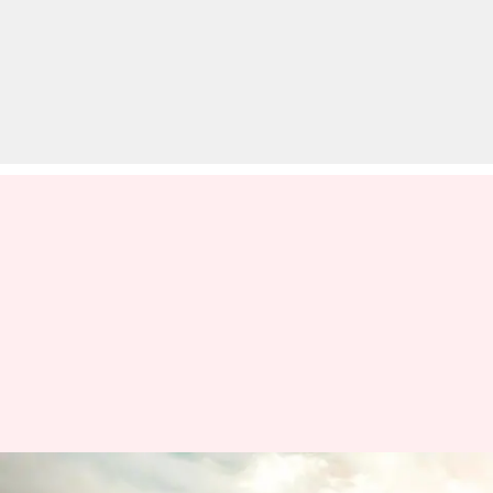
नई मारुति सुजुकी डिजायर नवंबर में