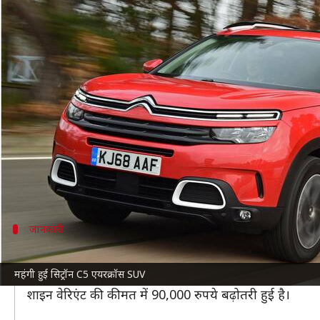
सिट्रॉन C5 एयरक्रॉस कार की कीमत 1.
लेखन
Nov 08, 2021
07:30 am
सोनाली सिंह
क्या है खबर?
सिट्रॉन इंडिया ने इसी साल अपनी शानदार
सिट्रॉन C5 एयरक्रॉस
बेहद शानदार लुक वाली SUV में दिए गए बेहतरीन फीचर्स 
वाला है क्योंकि कंपनी ने इसकी कीमतों में 1.40 लाख रुपय
नई कीमत नवंबर से लागू हो गई है।
जानकारी
किस वेरिएंट की बढ़ी है कितनी कीमत?
महंगी हुई सिट्रॉन C5 एयरक्रॉस SUV
C5 एयरक्रॉस चार वेरिएंट- फील मोनो टोन, फील डुअल टोन, शाइन
शाइन वेरिएंट की कीमत में 90,000 रुपये बढ़ोतरी हुई है।