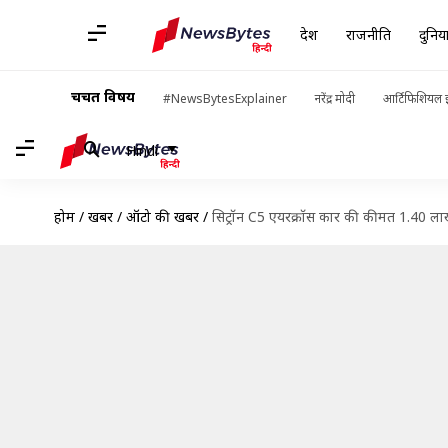
देश
राजनीति
दुनिय
चर्चित विषय
#NewsBytesExplainer
नरेंद्र मोदी
आर्टिफिशियल इ
Hindi
होम
/
खबरें
/
ऑटो की खबरें
/
सिट्रॉन C5 एयरक्रॉस कार की कीमत 1.40 ल