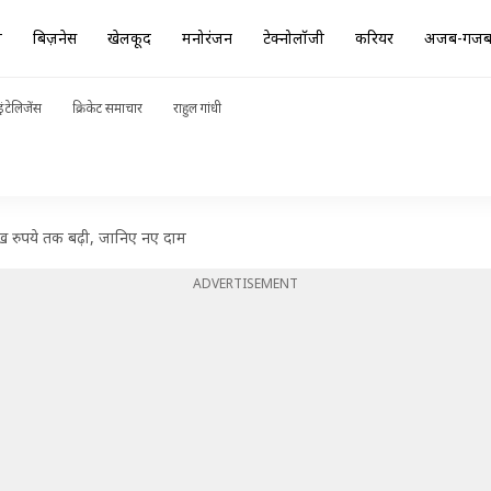
ा
बिज़नेस
खेलकूद
मनोरंजन
टेक्नोलॉजी
करियर
अजब-गज
ंटेलिजेंस
क्रिकेट समाचार
राहुल गांधी
ाख रुपये तक बढ़ी, जानिए नए दाम
ADVERTISEMENT