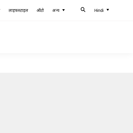
ब
लाइफस्टाइल
ऑटो
अन्य
Hindi