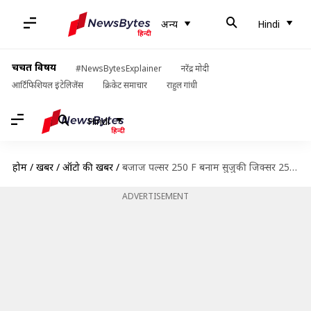
अन्य
Hindi
चर्चित विषय
#NewsBytesExplainer
नरेंद्र मोदी
आर्टिफिशियल इंटेलिजेंस
क्रिकेट समाचार
राहुल गांधी
Hindi
होम
/
खबरें
/
ऑटो की खबरें
/
बजाज पल्सर 250 F बनाम सुजुकी जिक्सर 250, जानिए इनके फीचर्स और कीमत
ADVERTISEMENT