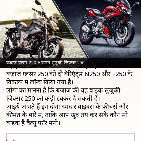
जिक्सर 250, जानिए इनके फीचर्स
और कीमत
लेखन
Nov 02, 2021
07:56 am
अविनाश
क्या है खबर?
बजाज
पल्सर 250 बाइक आखिरकार भारत में लॉन्च हो
बजाज पल्सर 250 F बनाम सुजुकी जिक्सर 250
गई है। इसका लंबे समय से इंतजार हो रहा था।
बजाज प्लसर 250 को दो वेरिएंट्स N250 और F250 के
विकल्प में लॉन्च किया गया है।
लोगों का मानना है कि बजाज की यह बाइक सुजुकी
जिक्सर 250 को कड़ी टक्कर दे सकती हैं।
आइये जानते हैं इन दोनों दमदार बाइक्स के फीचर्स और
कीमत के बारे में, ताकि आप खुद तय कर सके कौन सी