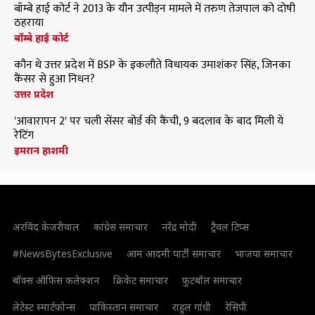
बॉम्बे हाई कोर्ट ने 2013 के यौन उत्पीड़न मामले में तरुण तेजपाल को दोषी
ठहराया
बॉम्बे हाई कोर्ट
कौन थे उत्तर प्रदेश में BSP के इकलौते विधायक उमाशंकर सिंह, जिनका
कैंसर से हुआ निधन?
उत्तर प्रदेश
'आवारापन 2' पर चली सेंसर बोर्ड की कैंची, 9 बदलाव के बाद मिली ये
रेटिंग
इमरान हाशमी
अरविंद केजरीवाल
कांग्रेस समाचार
नरेंद्र मोदी
ट्रैवल टिप्स
#NewsBytesExclusive
आम आदमी पार्टी समाचार
भाजपा समाचार
बॉक्स ऑफिस कलेक्शन
क्रिकेट समाचार
फुटबॉल समाचार
लेटेस्ट स्मार्टफोन्स
पाकिस्तान समाचार
राहुल गांधी
रेसिपी