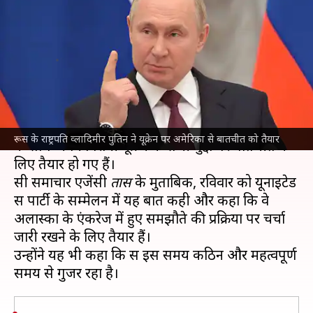
तैयार पुतिन, बोले- कठिन दौर से
गुजर रहा रूस
लेखन
Jun 29, 2026
10:00 am
गजेंद्र
क्या है खबर?
रूस
के राष्ट्रपति
व्लादिमीर पुतिन
लंबे युद्ध के बाद अमेरिका
रूस के राष्ट्रपति व्लादिमीर पुतिन ने यूक्रेन पर अमेरिका से बातचीत को तैयार
के साथ अपने विरोधी यूक्रेन के सभी मुद्दों पर बातचीत के
लिए तैयार हो गए हैं।
रूसी समाचार एजेंसी
तास
के मुताबिक, रविवार को यूनाइटेड
रूस पार्टी के सम्मेलन में यह बात कही और कहा कि वे
अलास्का के एंकरेज में हुए समझौते की प्रक्रिया पर चर्चा
जारी रखने के लिए तैयार हैं।
उन्होंने यह भी कहा कि रूस इस समय कठिन और महत्वपूर्ण