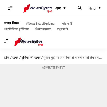
अन्य
Hindi
चर्चित विषय
#NewsBytesExplainer
नरेंद्र मोदी
आर्टिफिशियल इंटेलिजेंस
क्रिकेट समाचार
राहुल गांधी
Hindi
होम
/
खबरें
/
दुनिया की खबरें
/
यूक्रेन मुद्दे पर अमेरिका से बातचीत को तैयार पुतिन, बोले- कठिन दौर से गुजर रहा रूस
ADVERTISEMENT