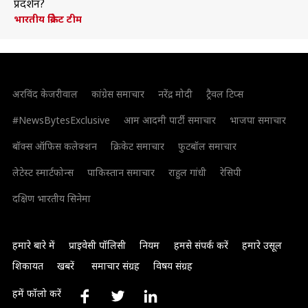
प्रदर्शन?
भारतीय क्रिकेट टीम
अरविंद केजरीवाल
कांग्रेस समाचार
नरेंद्र मोदी
ट्रैवल टिप्स
#NewsBytesExclusive
आम आदमी पार्टी समाचार
भाजपा समाचार
बॉक्स ऑफिस कलेक्शन
क्रिकेट समाचार
फुटबॉल समाचार
लेटेस्ट स्मार्टफोन्स
पाकिस्तान समाचार
राहुल गांधी
रेसिपी
दक्षिण भारतीय सिनेमा
हमारे बारे में
प्राइवेसी पॉलिसी
नियम
हमसे संपर्क करें
हमारे उसूल
शिकायत
खबरें
समाचार संग्रह
विषय संग्रह
हमें फॉलो करें