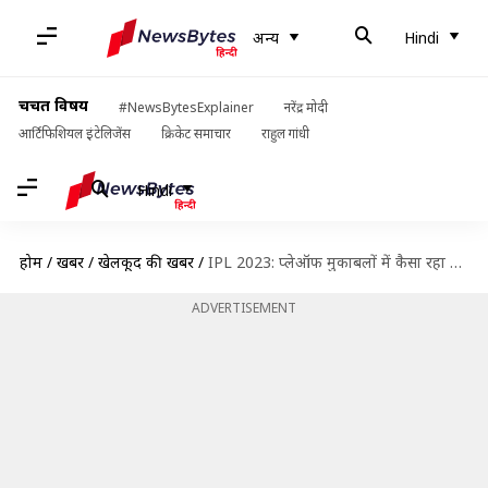
अन्य
Hindi
चर्चित विषय
#NewsBytesExplainer
नरेंद्र मोदी
आर्टिफिशियल इंटेलिजेंस
क्रिकेट समाचार
राहुल गांधी
Hindi
होम
/
खबरें
/
खेलकूद की खबरें
/
IPL 2023: प्लेऑफ मुकाबलों में कैसा रहा है सूर्यकुमार यादव का प्रदर्शन? जानिए उनके आंकड़े
ADVERTISEMENT