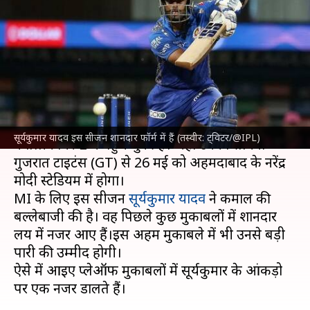
कैसा रहा है सूर्यकुमार यादव का
प्रदर्शन? जानिए उनके आंकड़े
लेखन
May 25, 2023
03:51 pm
आदर्श कुमार
क्या है खबर?
इंडियन प्रीमियर लीग (IPL)
2023 में मुंबई इंडियंस (MI)
सूर्यकुमार यादव इस सीजन शानदार फॉर्म में हैं (तस्वीर: ट्विटर/@IPL)
क्वालीफायर-2 में पहुंच चुकी है। जहां उनका सामना
गुजरात टाइटंस (GT) से 26 मई को अहमदाबाद के नरेंद्र
मोदी स्टेडियम में होगा।
MI के लिए इस सीजन
सूर्यकुमार यादव
ने कमाल की
बल्लेबाजी की है। वह पिछले कुछ मुकाबलों में शानदार
लय में नजर आए हैं।इस अहम मुकाबले में भी उनसे बड़ी
पारी की उम्मीद होगी।
ऐसे में आइए प्लेऑफ मुकाबलों में सूर्यकुमार के आंकड़ो