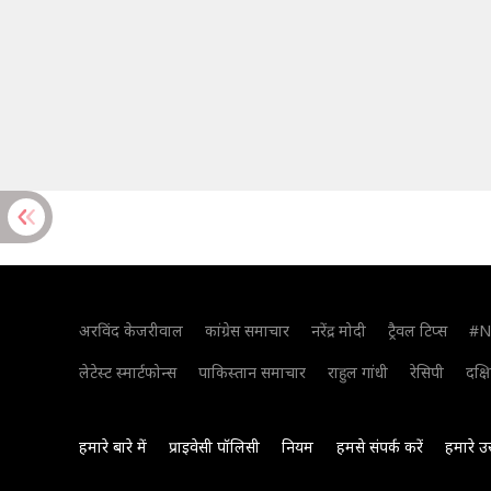
अरविंद केजरीवाल
कांग्रेस समाचार
नरेंद्र मोदी
ट्रैवल टिप्स
#N
लेटेस्ट स्मार्टफोन्स
पाकिस्तान समाचार
राहुल गांधी
रेसिपी
दक्ष
हमारे बारे में
प्राइवेसी पॉलिसी
नियम
हमसे संपर्क करें
हमारे उ