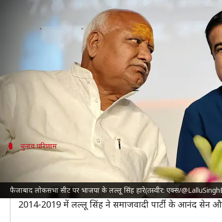
लोकसभा चुनाव परिणाम 2024: अयोध्या
लेखन
Jun 04, 2024
06:57 pm
गजेंद्र
क्या है खबर?
लोकसभा चुनाव 2024 के नतीजे धीरे-धीरे सामने आ रहे हैं।
इस बीच
उत्तर प्रदेश
की फैजाबाद लोकसभा सीट पर बड़ा बदलाव
से हरा दिया है।
चुनाव परिणाम
राम नगरी में नहीं चला मंदिर का जादू
उत्तर प्रदेश की इस लोकसभा सीट का नाम भले ही फैजाबाद हो
फैजाबाद लोकसभा सीट पर भाजपा के लल्लू सिंह हारे(तस्वीर: एक्स/@LalluSingh
लोकसभा चुनाव में अगर भाजपा इस सीट पर हारी तो यह कहा जा
2014-2019 में लल्लू सिंह ने समाजवादी पार्टी के आनंद सेन और