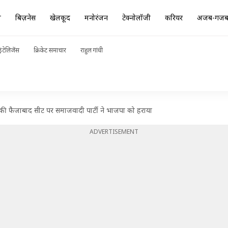
ा
बिज़नेस
खेलकूद
मनोरंजन
टेक्नोलॉजी
करियर
अजब-गज
ंटेलिजेंस
क्रिकेट समाचार
राहुल गांधी
ी फैजाबाद सीट पर समाजवादी पार्टी ने भाजपा को हराया
ADVERTISEMENT