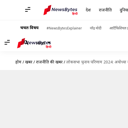
देश
राजनीति
दुनिय
चर्चित विषय
#NewsBytesExplainer
नरेंद्र मोदी
आर्टिफिशियल इ
Hindi
होम
/
खबरें
/
राजनीति की खबरें
/
लोकसभा चुनाव परिणाम 2024: अयोध्या क