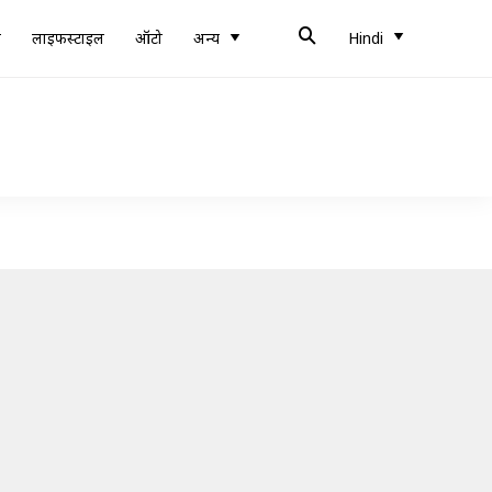
ब
लाइफस्टाइल
ऑटो
अन्य
Hindi