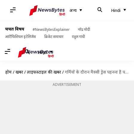
अन्य
Hindi
चर्चित विषय
#NewsBytesExplainer
नरेंद्र मोदी
आर्टिफिशियल इंटेलिजेंस
क्रिकेट समाचार
राहुल गांधी
Hindi
होम
/
खबरें
/
लाइफस्टाइल की खबरें
/
गर्मियों के दौरान मैक्सी ड्रेस पहनना है पसंद तो चुनें ये स्टाइल
ADVERTISEMENT