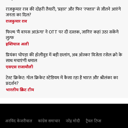
राजकुमार राव की दोहरी तैयारी, 'प्रहार' और फिर 'रफ्तार' से जीतने आएंगे
जनता का दिल?
राजकुमार राव
फिल्म 'मैं वापस आऊंगा' ने OTT पर दी दस्तक, जानिए कहां उठा सकेंगे
लुत्फ
इम्तियाज अली
प्रियंका चोपड़ा की हॉलीवुड में बड़ी छलांग, अब ऑस्कर विजेता रसेल क्रो के
साथ मचाएंगी धमाल
एसएस राजामौली
टेस्ट क्रिकेट: गॉल क्रिकेट स्टेडियम में कैसा रहा है भारत और श्रीलंका का
प्रदर्शन?
भारतीय क्रिकेट टीम
अरविंद केजरीवाल
कांग्रेस समाचार
नरेंद्र मोदी
ट्रैवल टिप्स