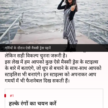
पसंद तो चुनें ये स्टाइल
लेखन
Apr 08, 2025
11:00 am
अंजली
क्या है खबर?
गर्मियों
में ऐसी मैक्सी ड्रेस पहनना सही है, जो न केवल
आरामदायक हो, बल्कि धूप से भी बचाए।
गर्मियों के दौरान ऐसी मैक्सी ड्रेस पहनें
इन दिनों बाजार में कई तरह की मैक्सी ड्रेस मौजूद हैं,
लेकिन सही विकल्प चुनना जरूरी है।
इस लेख में हम आपको कुछ ऐसे मैक्सी ड्रेस के स्टाइल्स
के बारे में बताएंगे, जो धूप से बचाने के साथ-साथ आपको
स्टाइलिश भी बनाएंगे। इन स्टाइल्स को अपनाकर आप
#1
हल्के रंगों का चयन करें