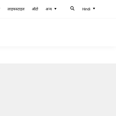
ब
लाइफस्टाइल
ऑटो
अन्य
Hindi