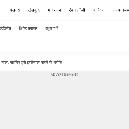
ा
बिज़नेस
खेलकूद
मनोरंजन
टेक्नोलॉजी
करियर
अजब-गज
ंटेलिजेंस
क्रिकेट समाचार
राहुल गांधी
े बाल, जानिए इसे इस्तेमाल करने के तरीके
ADVERTISEMENT