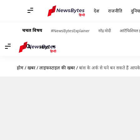
देश
राजनीति
दुनिय
चर्चित विषय
#NewsBytesExplainer
नरेंद्र मोदी
आर्टिफिशियल इ
Hindi
होम
/
खबरें
/
लाइफस्टाइल की खबरें
/
बांस के अर्क से घने बन सकते हैं आपक