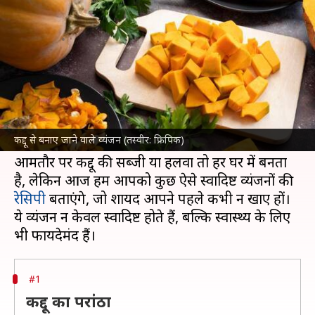
स्वादिष्ट व्यंजन, आसान हैं रेसिपी
लेखन
Sep 26, 2024
04:08 pm
अंजली
क्या है खबर?
कद्दू एक ऐसी सब्जी है, जो कई पोषक तत्वों से भरपूर
होती है और इसका उपयोग कई प्रकार के व्यंजनों में किया
कद्दू से बनाए जाने वाले व्यंजन (तस्वीर: फ्रिपिक)
जा सकता है।
आमतौर पर कद्दू की सब्जी या हलवा तो हर घर में बनता
है, लेकिन आज हम आपको कुछ ऐसे स्वादिष्ट व्यंजनों की
रेसिपी
बताएंगे, जो शायद आपने पहले कभी न खाए हों।
ये व्यंजन न केवल स्वादिष्ट होते हैं, बल्कि स्वास्थ्य के लिए
#1
कद्दू का परांठा