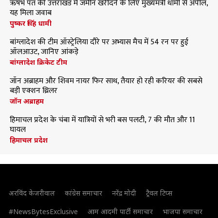
ऋषभ पंत की उत्तराखंड में जमीन खरीदने के लिए मुख्यमंत्री धामी से अपील,
यह मिला जवाब
पुष्कर सिंह धामी
बांग्लादेश की टीम ऑस्ट्रेलिया दौरे पर अभ्यास मैच में 54 रन पर हुई
ऑलआउट, जानिए आंकड़े
बांग्लादेश क्रिकेट टीम
जॉन अब्राहम और शिवम नायर फिर साथ, तैयार हो रही करियर की सबसे
बड़ी एक्शन थ्रिलर
जॉन अब्राहम
हिमाचल प्रदेश के चंबा में यात्रियों से भरी बस पलटी, 7 की मौत और 11
घायल
हिमाचल प्रदेश
अरविंद केजरीवाल
कांग्रेस समाचार
नरेंद्र मोदी
ट्रैवल टिप्स
#NewsBytesExclusive
आम आदमी पार्टी समाचार
भाजपा समाचार