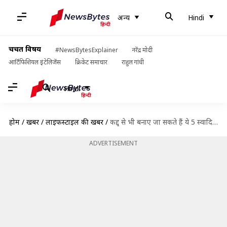
अन्य
Hindi
चर्चित विषय
#NewsBytesExplainer
नरेंद्र मोदी
आर्टिफिशियल इंटेलिजेंस
क्रिकेट समाचार
राहुल गांधी
Hindi
होम
/
खबरें
/
लाइफस्टाइल की खबरें
/
कद्दू से भी बनाए जा सकते हैं ये 5 स्वादिष्ट व्यंजन, आसान हैं रेसिपी
ADVERTISEMENT