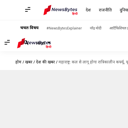
देश
राजनीति
दुनिय
चर्चित विषय
#NewsBytesExplainer
नरेंद्र मोदी
आर्टिफिशियल इ
Hindi
होम
/
खबरें
/
देश की खबरें
/
महाराष्ट्र: कल से लागू होगा रात्रिकालीन कर्फ्यू