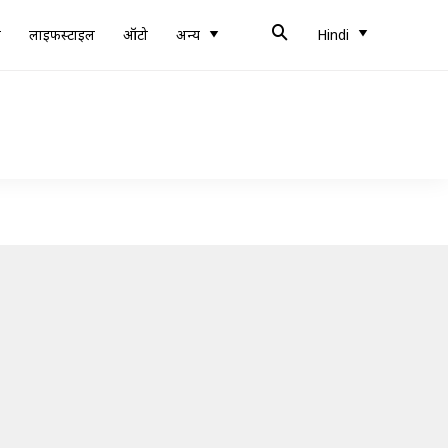
ब
लाइफस्टाइल
ऑटो
अन्य
Hindi