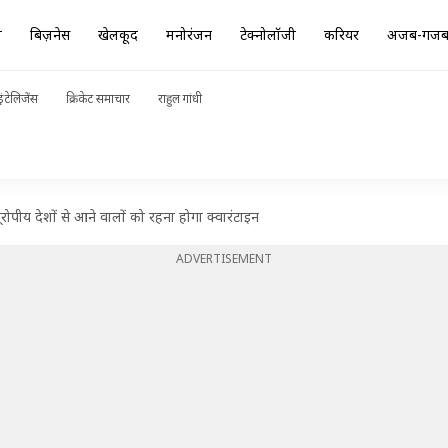
ा
बिज़नेस
खेलकूद
मनोरंजन
टेक्नोलॉजी
करियर
अजब-गज
ंटेलिजेंस
क्रिकेट समाचार
राहुल गांधी
, यूरोपीय देशों से आने वालों को रहना होगा क्वारंटाइन
ADVERTISEMENT