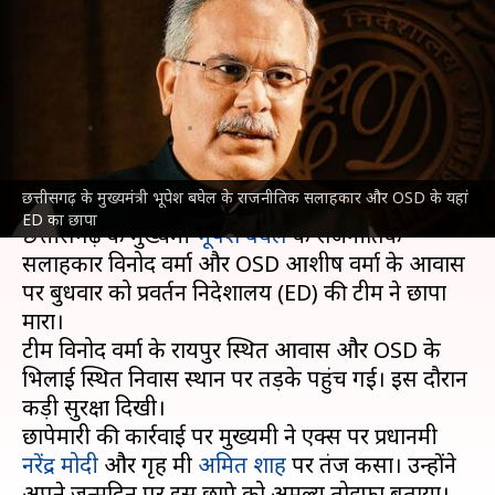
छापे को लेकर मुख्यमंत्री का
प्रधानमंत्री पर हमला, बताया जन्मदिन
का तोहफा
लेखन
Aug 23, 2023
02:30 pm
गजेंद्र
क्या है खबर?
छत्तीसगढ़ के मुख्यमंत्री भूपेश बघेल के राजनीतिक सलाहकार और OSD के यहां
ED का छापा
छत्तीसगढ़ के मुख्यमंत्री
भूपेश बघेल
के राजनीतिक
सलाहकार विनोद वर्मा और OSD आशीष वर्मा के आवास
पर बुधवार को प्रवर्तन निदेशालय (ED) की टीम ने छापा
मारा।
टीम विनोद वर्मा के रायपुर स्थित आवास और OSD के
भिलाई स्थित निवास स्थान पर तड़के पहुंच गई। इस दौरान
कड़ी सुरक्षा दिखी।
छापेमारी की कार्रवाई पर मुख्यमंत्री ने एक्स पर प्रधानमंत्री
नरेंद्र मोदी
और गृह मंत्री
अमित शाह
पर तंज कसा। उन्होंने