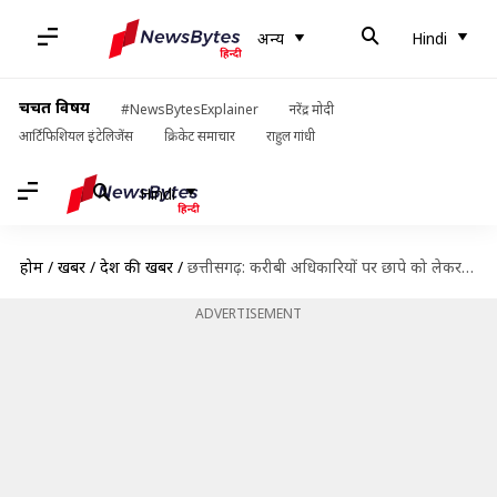
अन्य
Hindi
चर्चित विषय
#NewsBytesExplainer
नरेंद्र मोदी
आर्टिफिशियल इंटेलिजेंस
क्रिकेट समाचार
राहुल गांधी
Hindi
होम
/
खबरें
/
देश की खबरें
/
छत्तीसगढ़: करीबी अधिकारियों पर छापे को लेकर मुख्यमंत्री का प्रधानमंत्री पर हमला, बताया जन्मदिन का तोहफा
ADVERTISEMENT