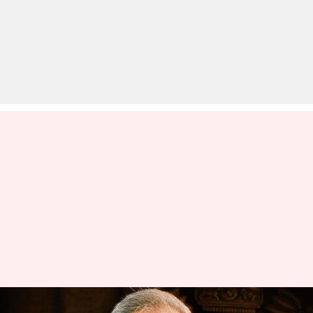
छत्तीसगढ़: करीबी अधिकारियों पर