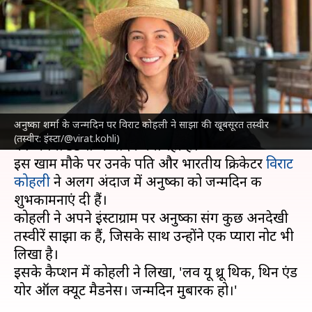
कोहली ने साझा की खूबसूरत
अनदेखी तस्वीरें, कही ये बात
लेखन
May 01, 2023
11:58 am
दीक्षा शर्मा
क्या है खबर?
अनुष्का शर्मा के जन्मदिन पर विराट कोहली ने साझा की खूबसूरत तस्वीर
बॉलीवुड की मशहूर अभिनेत्री
अनुष्का शर्मा
रविवार (1 मई)
(तस्वीर: इंस्टा/@virat.kohli)
को अपना 35वां जन्मदिन मना रही हैं।
इस खाम मौके पर उनके पति और भारतीय क्रिकेटर
विराट
कोहली
ने अलग अंदाज में अनुष्का को जन्मदिन की
शुभकामनाएं दी हैं।
कोहली ने अपने इंस्टाग्राम पर अनुष्का संग कुछ अनदेखी
तस्वीरें साझा की हैं, जिसके साथ उन्होंने एक प्यारा नोट भी
लिखा है।
इसके कैप्शन में कोहली ने लिखा, 'लव यू थ्रू थिक, थिन एंड