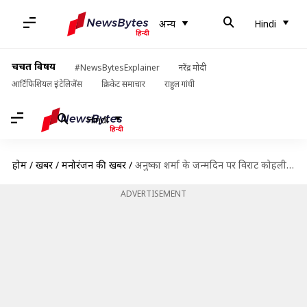
अन्य
Hindi
चर्चित विषय
#NewsBytesExplainer
नरेंद्र मोदी
आर्टिफिशियल इंटेलिजेंस
क्रिकेट समाचार
राहुल गांधी
Hindi
होम
/
खबरें
/
मनोरंजन की खबरें
/
अनुष्का शर्मा के जन्मदिन पर विराट कोहली ने साझा की खूबसूरत अनदेखी तस्वीरें, कही ये बात
ADVERTISEMENT