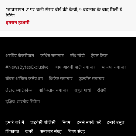
'आवारापन 2' पर चली सेंसर बोर्ड की कैंची, 9 बदलाव के बाद मिली ये
रेटिंग
इमरान हाशमी
अरविंद केजरीवाल
कांग्रेस समाचार
नरेंद्र मोदी
ट्रैवल टिप्स
#NewsBytesExclusive
आम आदमी पार्टी समाचार
भाजपा समाचार
बॉक्स ऑफिस कलेक्शन
क्रिकेट समाचार
फुटबॉल समाचार
लेटेस्ट स्मार्टफोन्स
पाकिस्तान समाचार
राहुल गांधी
रेसिपी
दक्षिण भारतीय सिनेमा
हमारे बारे में
प्राइवेसी पॉलिसी
नियम
हमसे संपर्क करें
हमारे उसूल
शिकायत
खबरें
समाचार संग्रह
विषय संग्रह