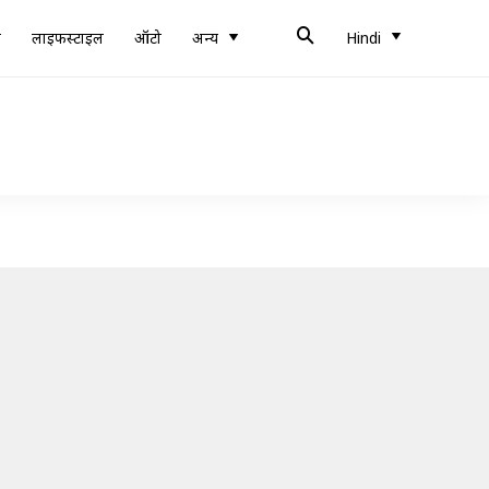
ब
लाइफस्टाइल
ऑटो
अन्य
Hindi