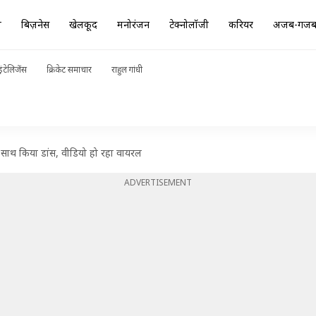
ा
बिज़नेस
खेलकूद
मनोरंजन
टेक्नोलॉजी
करियर
अजब-गज
ंटेलिजेंस
क्रिकेट समाचार
राहुल गांधी
ी के साथ किया डांस, वीडियो हो रहा वायरल
ADVERTISEMENT