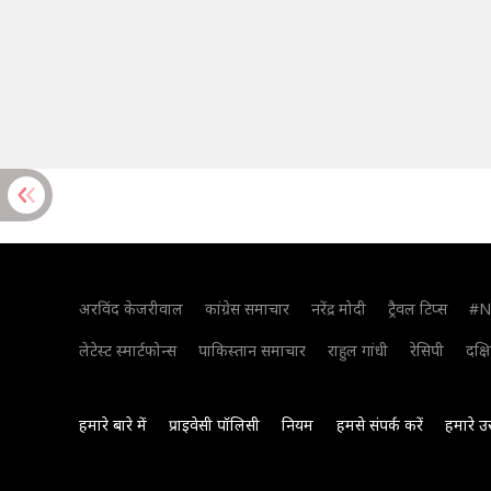
अरविंद केजरीवाल
कांग्रेस समाचार
नरेंद्र मोदी
ट्रैवल टिप्स
#N
लेटेस्ट स्मार्टफोन्स
पाकिस्तान समाचार
राहुल गांधी
रेसिपी
दक्ष
हमारे बारे में
प्राइवेसी पॉलिसी
नियम
हमसे संपर्क करें
हमारे उ