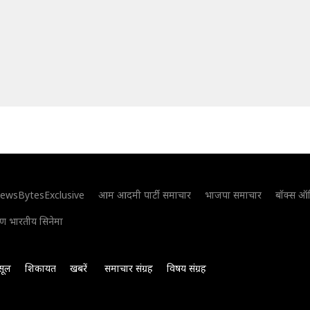
ewsBytesExclusive
आम आदमी पार्टी समाचार
भाजपा समाचार
बॉक्स ऑ
िण भारतीय सिनेमा
सूल
शिकायत
खबरें
समाचार संग्रह
विषय संग्रह