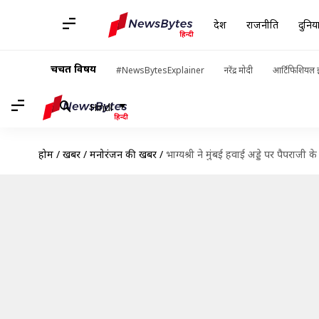
देश
राजनीति
दुनिय
चर्चित विषय
#NewsBytesExplainer
नरेंद्र मोदी
आर्टिफिशियल इ
Hindi
होम
/
खबरें
/
मनोरंजन की खबरें
/
भाग्यश्री ने मुंबई हवाई अड्डे पर पैपराज