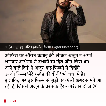
हस्बैंड की बीवी' की शूटिंग, गिरी सेट
की छत
लेखन
Jan 18, 2025
01:55 pm
नेहा शर्मा
क्या है खबर?
अर्जुन कपूर
पिछली बार फिल्म '
सिंघम अगेन
' में दिखे थे।
अर्जुन कपूर हुए चोटिल (तस्वीर: इंस्टाग्राम/@arjunkapoor)
इस फिल्म में वह विलेन की भूमिका में थे। फिल्म ने बॉक्स
ऑफिस पर औसत कमाई की, लेकिन अर्जुन ने अपने
शानदार अभिनय से दर्शकों का दिल जीत लिया था।
आने वाले दिनाें में अर्जुन कई फिल्मों में दिखेंगे।
उनकी फिल्म 'मेरे हस्बैंड की बीवी' भी चर्चा में हैं।
हालांकि, अब इस फिल्म से जुड़ी एक ऐसी खबर सामने आ
घटना