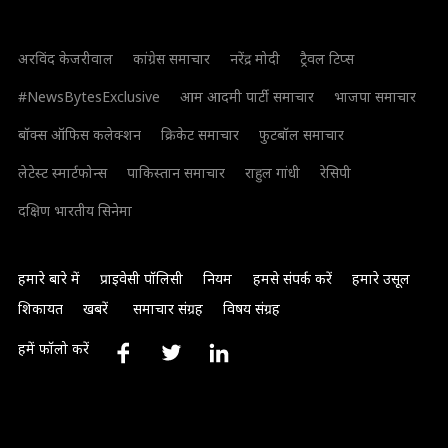
अरविंद केजरीवाल
कांग्रेस समाचार
नरेंद्र मोदी
ट्रैवल टिप्स
#NewsBytesExclusive
आम आदमी पार्टी समाचार
भाजपा समाचार
बॉक्स ऑफिस कलेक्शन
क्रिकेट समाचार
फुटबॉल समाचार
लेटेस्ट स्मार्टफोन्स
पाकिस्तान समाचार
राहुल गांधी
रेसिपी
दक्षिण भारतीय सिनेमा
हमारे बारे में
प्राइवेसी पॉलिसी
नियम
हमसे संपर्क करें
हमारे उसूल
शिकायत
खबरें
समाचार संग्रह
विषय संग्रह
हमें फॉलो करें