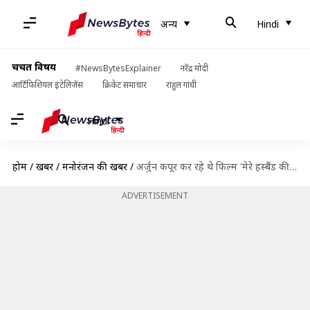
अन्य
Hindi
चर्चित विषय
#NewsBytesExplainer
नरेंद्र मोदी
आर्टिफिशियल इंटेलिजेंस
क्रिकेट समाचार
राहुल गांधी
Hindi
होम
/
खबरें
/
मनोरंजन की खबरें
/
अर्जुन कपूर कर रहे थे फिल्म 'मेरे हस्बैंड की बीवी' की शूटिंग, गिरी सेट की छत
ADVERTISEMENT