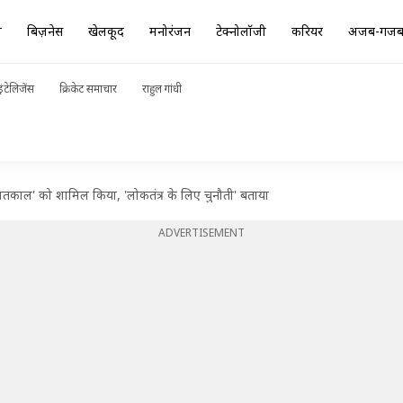
ा
बिज़नेस
खेलकूद
मनोरंजन
टेक्नोलॉजी
करियर
अजब-गज
ंटेलिजेंस
क्रिकेट समाचार
राहुल गांधी
ातकाल' को शामिल किया, 'लोकतंत्र के लिए चुनौती' बताया
ADVERTISEMENT