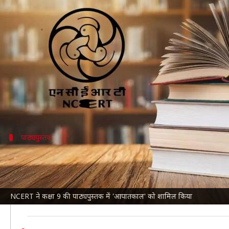
NCERT ने कक्षा 9 की पाठ्यपुस्तक में
लेखन
Jun 25, 2026
05:39 pm
गजेंद्र
क्या है खबर?
राष्ट्रीय शैक्षिक अनुसंधान एवं प्रशिक्षण परिषद (NCERT)
ने एक ब
मीडिया रिपोर्ट्स के मुताबिक, इस घटना को सामाजिक विज्ञान 
पाठ्यपुस्तक
खंड ने क्या लिखा है?
केंद्र सरकार
ने NCERT में यह खंड जोड़ने का फैसला तब किया, ज
खंड में लिखा है, "भारत में लोकतंत्र के सामने सबसे बड़ी चुनौत
NCERT ने कक्षा 9 की पाठ्यपुस्तक में 'आपातकाल' को शामिल किया
सरकार के प्रति जनता का असंतोष बढ़ रहा था। बेरोजगारी, मुद्र