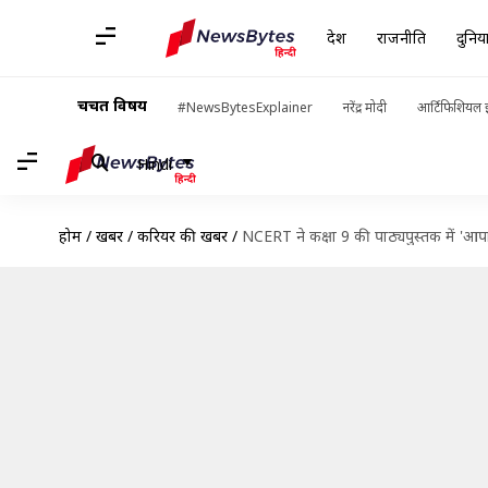
देश
राजनीति
दुनिय
चर्चित विषय
#NewsBytesExplainer
नरेंद्र मोदी
आर्टिफिशियल इ
Hindi
होम
/
खबरें
/
करियर की खबरें
/
NCERT ने कक्षा 9 की पाठ्यपुस्तक में 'आप