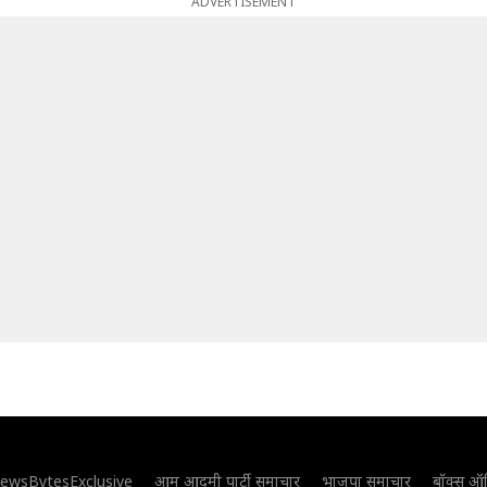
ADVERTISEMENT
ewsBytesExclusive
आम आदमी पार्टी समाचार
भाजपा समाचार
बॉक्स ऑ