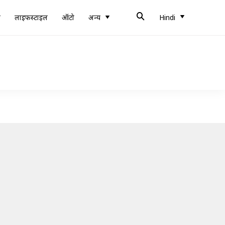
ब
लाइफस्टाइल
ऑटो
अन्य
Hindi