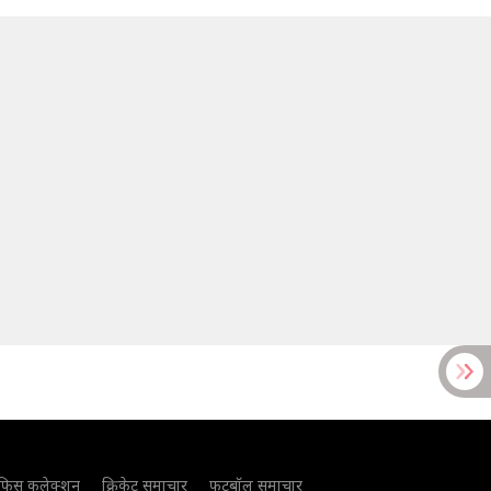
फिस कलेक्शन
क्रिकेट समाचार
फुटबॉल समाचार