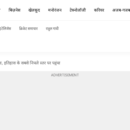
ा
बिज़नेस
खेलकूद
मनोरंजन
टेक्नोलॉजी
करियर
अजब-गज
ंटेलिजेंस
क्रिकेट समाचार
राहुल गांधी
, इतिहास के सबसे निचले स्तर पर पहुंचा
ADVERTISEMENT