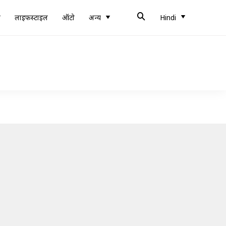
ब
लाइफस्टाइल
ऑटो
अन्य
Hindi