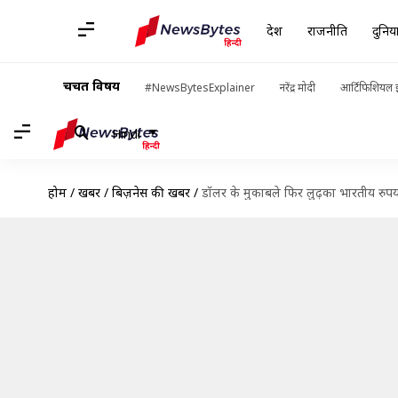
देश
राजनीति
दुनिय
चर्चित विषय
#NewsBytesExplainer
नरेंद्र मोदी
आर्टिफिशियल इ
Hindi
होम
/
खबरें
/
बिज़नेस की खबरें
/
डॉलर के मुकाबले फिर लुढ़का भारतीय रुपया