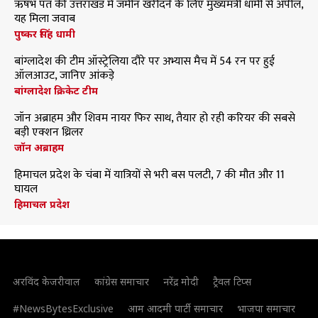
ऋषभ पंत की उत्तराखंड में जमीन खरीदने के लिए मुख्यमंत्री धामी से अपील,
यह मिला जवाब
पुष्कर सिंह धामी
बांग्लादेश की टीम ऑस्ट्रेलिया दौरे पर अभ्यास मैच में 54 रन पर हुई
ऑलआउट, जानिए आंकड़े
बांग्लादेश क्रिकेट टीम
जॉन अब्राहम और शिवम नायर फिर साथ, तैयार हो रही करियर की सबसे
बड़ी एक्शन थ्रिलर
जॉन अब्राहम
हिमाचल प्रदेश के चंबा में यात्रियों से भरी बस पलटी, 7 की मौत और 11
घायल
हिमाचल प्रदेश
अरविंद केजरीवाल
कांग्रेस समाचार
नरेंद्र मोदी
ट्रैवल टिप्स
#NewsBytesExclusive
आम आदमी पार्टी समाचार
भाजपा समाचार