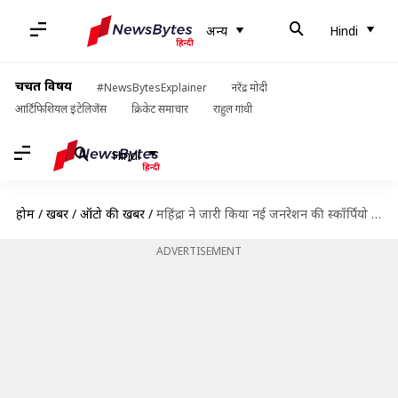
अन्य
Hindi
चर्चित विषय
#NewsBytesExplainer
नरेंद्र मोदी
आर्टिफिशियल इंटेलिजेंस
क्रिकेट समाचार
राहुल गांधी
Hindi
होम
/
खबरें
/
ऑटो की खबरें
/
महिंद्रा ने जारी किया नई जनरेशन की स्कॉर्पियो का टीजर, जल्द होगी लॉन्च
ADVERTISEMENT