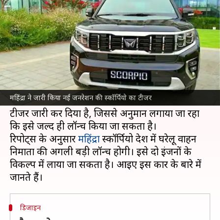
स्कॉर्पियो का टीजर, जल्द होगी लॉन्च
लेखन
May 08, 2022
10:51 am
अविनाश
क्या है खबर?
दिग्गज वाहन निर्माता महिंद्रा (Mahindra) अपनी नई
जनरेशन की स्कॉर्पियो (Mahindra Scorpio) लाने
महिंद्रा ने जारी किया नई जनरेशन की स्कॉर्पियो का टीजर
करने की तैयारी कर रही है। कंपनी ने इस दमदार कार का
टीजर जारी कर दिया है, जिससे अनुमान लगाया जा रहा
कि इसे जल्द ही लॉन्च किया जा सकता है।
रिपोर्ट्स के अनुसार
महिंद्रा
स्कॉर्पियो देश में घरेलू वाहन
निर्माता की अगली बड़ी लॉन्च होगी। इसे दो इंजनों के
विकल्प में लाया जा सकता है। आइए इस कार के बारे में
डिजाइन