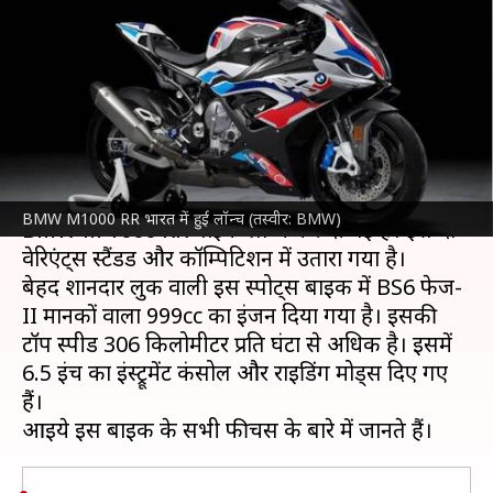
रुपये वाली M 1000 RR बाइक,
जानिए खासियत
लेखन
Jun 28, 2023
02:13 pm
अविनाश
क्या है खबर?
जर्मन ऑटोमेकर
BMW मोटरराड
ने भारत में अपनी नई
BMW M1000 RR भारत में हुई लॉन्च (तस्वीर: BMW)
BMW M 1000 RR बाइक लॉन्च कर दी गई है। इसे दो
वेरिएंट्स स्टैंडर्ड और कॉम्पिटिशन में उतारा गया है।
बेहद शानदार लुक वाली इस स्पोर्ट्स बाइक में BS6 फेज-
II मानकों वाला 999cc का इंजन दिया गया है। इसकी
टॉप स्पीड 306 किलोमीटर प्रति घंटा से अधिक है। इसमें
6.5 इंच का इंस्ट्रूमेंट कंसोल और राइडिंग मोड्स दिए गए
हैं।