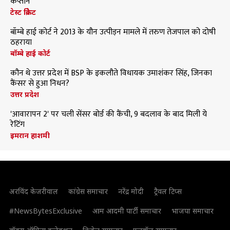
कप्तान
टेस्ट क्रिकेट
बॉम्बे हाई कोर्ट ने 2013 के यौन उत्पीड़न मामले में तरुण तेजपाल को दोषी
ठहराया
बॉम्बे हाई कोर्ट
कौन थे उत्तर प्रदेश में BSP के इकलौते विधायक उमाशंकर सिंह, जिनका
कैंसर से हुआ निधन?
उत्तर प्रदेश
'आवारापन 2' पर चली सेंसर बोर्ड की कैंची, 9 बदलाव के बाद मिली ये
रेटिंग
इमरान हाशमी
अरविंद केजरीवाल
कांग्रेस समाचार
नरेंद्र मोदी
ट्रैवल टिप्स
#NewsBytesExclusive
आम आदमी पार्टी समाचार
भाजपा समाचार