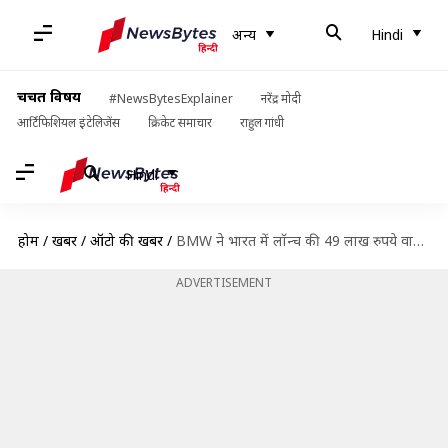
अन्य
Hindi
चर्चित विषय
#NewsBytesExplainer
नरेंद्र मोदी
आर्टिफिशियल इंटेलिजेंस
क्रिकेट समाचार
राहुल गांधी
Hindi
होम
/
खबरें
/
ऑटो की खबरें
/
BMW ने भारत में लॉन्च की 49 लाख रुपये वाली M 1000 RR बाइक, जानिए खासियत
ADVERTISEMENT