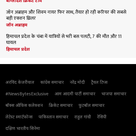
बांग्लादेश क्रिकेट टीम
जॉन अब्राहम और शिवम नायर फिर साथ, तैयार हो रही करियर की सबसे
बड़ी एक्शन थ्रिलर
जॉन अब्राहम
हिमाचल प्रदेश के चंबा में यात्रियों से भरी बस पलटी, 7 की मौत और 11
घायल
हिमाचल प्रदेश
अरविंद केजरीवाल
कांग्रेस समाचार
नरेंद्र मोदी
ट्रैवल टिप्स
#NewsBytesExclusive
आम आदमी पार्टी समाचार
भाजपा समाचार
बॉक्स ऑफिस कलेक्शन
क्रिकेट समाचार
फुटबॉल समाचार
लेटेस्ट स्मार्टफोन्स
पाकिस्तान समाचार
राहुल गांधी
रेसिपी
दक्षिण भारतीय सिनेमा