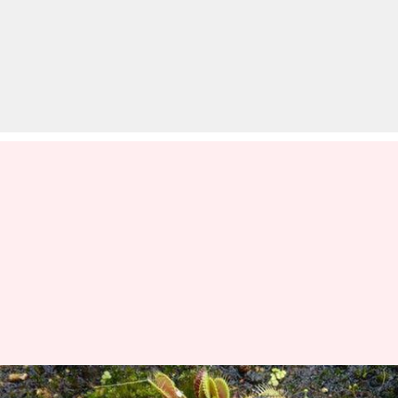
दुनिया के पांच अजीबो-गरीब पौधे,