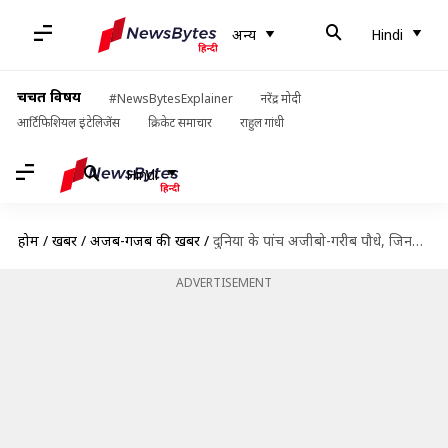
अन्य
Hindi
चर्चित विषय
#NewsBytesExplainer
नरेंद्र मोदी
आर्टिफिशियल इंटेलिजेंस
क्रिकेट समाचार
राहुल गांधी
Hindi
होम
/
खबरें
/
अजब-गजब की खबरें
/
दुनिया के पांच अजीबो-गरीब पौधे, जिनको देखने भर से ही डर जाते हैं लोग
ADVERTISEMENT