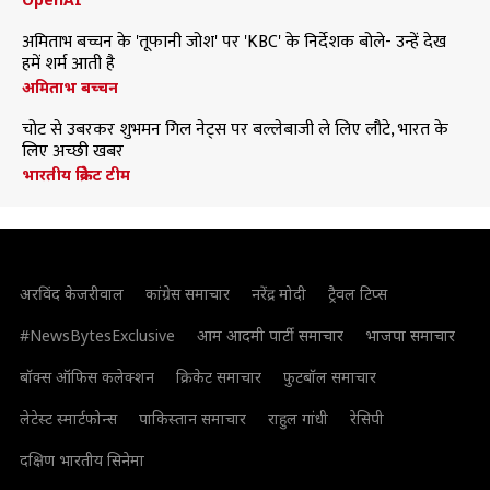
अमिताभ बच्चन के 'तूफानी जोश' पर 'KBC' के निर्देशक बोले- उन्हें देख
हमें शर्म आती है
अमिताभ बच्चन
चोट से उबरकर शुभमन गिल नेट्स पर बल्लेबाजी ले लिए लौटे, भारत के
लिए अच्छी खबर
भारतीय क्रिकेट टीम
अरविंद केजरीवाल
कांग्रेस समाचार
नरेंद्र मोदी
ट्रैवल टिप्स
#NewsBytesExclusive
आम आदमी पार्टी समाचार
भाजपा समाचार
बॉक्स ऑफिस कलेक्शन
क्रिकेट समाचार
फुटबॉल समाचार
लेटेस्ट स्मार्टफोन्स
पाकिस्तान समाचार
राहुल गांधी
रेसिपी
दक्षिण भारतीय सिनेमा