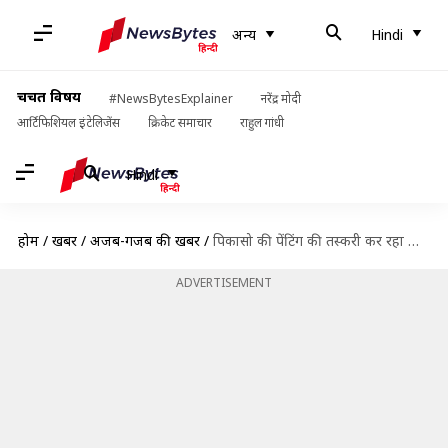
अन्य
Hindi
चर्चित विषय
#NewsBytesExplainer
नरेंद्र मोदी
आर्टिफिशियल इंटेलिजेंस
क्रिकेट समाचार
राहुल गांधी
Hindi
होम
/
खबरें
/
अजब-गजब की खबरें
/
पिकासो की पेंटिंग की तस्करी कर रहा था शख्स, लगा 414 करोड़ रुपये का जुर्माना
ADVERTISEMENT