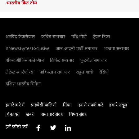
भारतीय क्रिकेट टीम
अरविंद केजरीवाल
कांग्रेस समाचार
नरेंद्र मोदी
ट्रैवल टिप्स
#NewsBytesExclusive
आम आदमी पार्टी समाचार
भाजपा समाचार
बॉक्स ऑफिस कलेक्शन
क्रिकेट समाचार
फुटबॉल समाचार
लेटेस्ट स्मार्टफोन्स
पाकिस्तान समाचार
राहुल गांधी
रेसिपी
दक्षिण भारतीय सिनेमा
हमारे बारे में
प्राइवेसी पॉलिसी
नियम
हमसे संपर्क करें
हमारे उसूल
शिकायत
खबरें
समाचार संग्रह
विषय संग्रह
हमें फॉलो करें