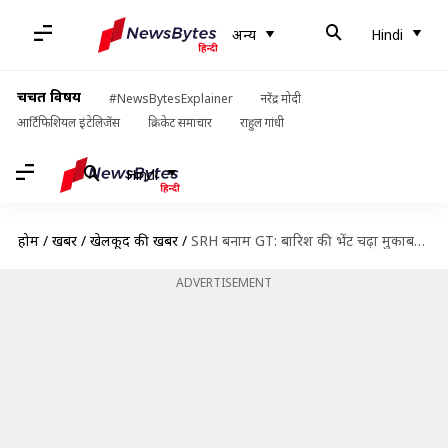
अन्य
Hindi
चर्चित विषय
#NewsBytesExplainer
नरेंद्र मोदी
आर्टिफिशियल इंटेलिजेंस
क्रिकेट समाचार
राहुल गांधी
Hindi
होम
/
खबरें
/
खेलकूद की खबरें
/
SRH बनाम GT: बारिश की भेंट चढ़ा मुकाबला, SRH प्लेऑफ में पहुंचने वाली तीसरी टीम बनी
ADVERTISEMENT