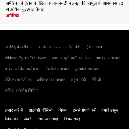
अमेरिका ने ईरान के खिलाफ नाकाबंदी मजबूत की, होर्मुज के आसपास 20
से अधिक युद्धपोत तैनात
अमेरिका
अरविंद केजरीवाल
कांग्रेस समाचार
नरेंद्र मोदी
ट्रैवल टिप्स
#NewsBytesExclusive
आम आदमी पार्टी समाचार
भाजपा समाचार
बॉक्स ऑफिस कलेक्शन
क्रिकेट समाचार
फुटबॉल समाचार
लेटेस्ट स्मार्टफोन्स
पाकिस्तान समाचार
राहुल गांधी
रेसिपी
दक्षिण भारतीय सिनेमा
हमारे बारे में
प्राइवेसी पॉलिसी
नियम
हमसे संपर्क करें
हमारे उसूल
शिकायत
खबरें
समाचार संग्रह
विषय संग्रह