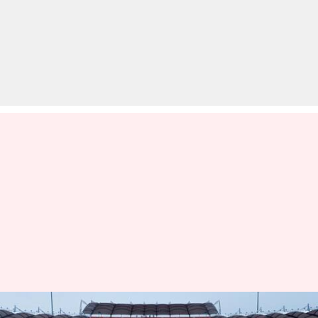
SRH बनाम GT: बारिश की भेंट चढ़ा