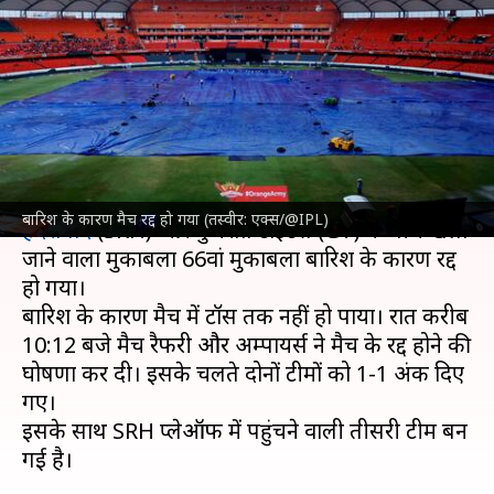
मुकाबला, SRH प्लेऑफ में पहुंचने
वाली तीसरी टीम बनी
लेखन
May 16, 2024
10:15 pm
आदर्श कुमार
क्या है खबर?
इंडियन प्रीमियर लीग
(IPL) 2024 में गुरुवार को
सनराइजर्स
बारिश के कारण मैच रद्द हो गया (तस्वीर: एक्स/@IPL)
हैदराबाद
(SRH) और गुजरात टाइटंस (GT) के बीच खेला
जाने वाला मुकाबला 66वां मुकाबला बारिश के कारण रद्द
हो गया।
बारिश के कारण मैच में टॉस तक नहीं हो पाया। रात करीब
10:12 बजे मैच रैफरी और अम्पायर्स ने मैच के रद्द होने की
घोषणा कर दी। इसके चलते दोनों टीमों को 1-1 अंक दिए
गए।
इसके साथ SRH प्लेऑफ में पहुंचने वाली तीसरी टीम बन