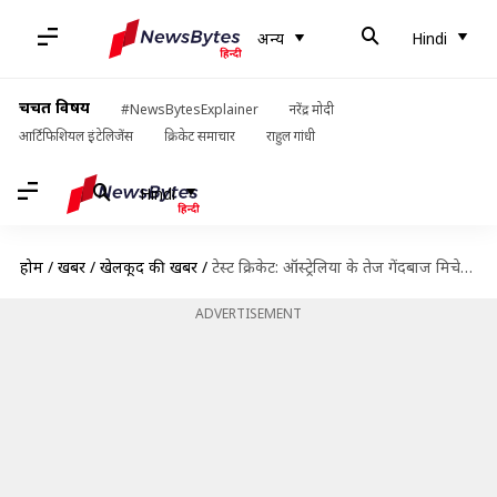
अन्य
Hindi
चर्चित विषय
#NewsBytesExplainer
नरेंद्र मोदी
आर्टिफिशियल इंटेलिजेंस
क्रिकेट समाचार
राहुल गांधी
Hindi
होम
/
खबरें
/
खेलकूद की खबरें
/
टेस्ट क्रिकेट: ऑस्ट्रेलिया के तेज गेंदबाज मिचेल स्टार्क का भारत के खिलाफ कैसा रहा है प्रदर्शन?
ADVERTISEMENT