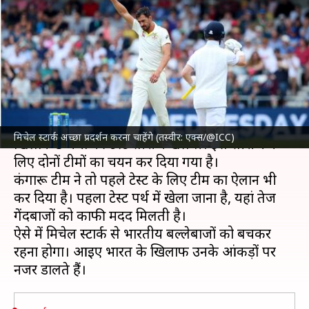
मिचेल स्टार्क का भारत के खिलाफ
कैसा रहा है प्रदर्शन?
लेखन
Nov 14, 2024
07:31 am
आदर्श कुमार
क्या है खबर?
भारतीय क्रिकेट टीम
22 नवंबर से
ऑस्ट्रेलिया क्रिकेट टीम
के
मिचेल स्टार्क अच्छा प्रदर्शन करना चाहेंगे (तस्वीर: एक्स/@ICC)
खिलाफ 5 मैचों की टेस्ट सीरीज खेलेगी। इस सीरीज के
लिए दोनों टीमों का चयन कर दिया गया है।
कंगारू टीम ने तो पहले टेस्ट के लिए टीम का ऐलान भी
कर दिया है। पहला टेस्ट पर्थ में खेला जाना है, यहां तेज
गेंदबाजों को काफी मदद मिलती है।
ऐसे में मिचेल स्टार्क से भारतीय बल्लेबाजों को बचकर
रहना होगा। आइए भारत के खिलाफ उनके आंकड़ों पर