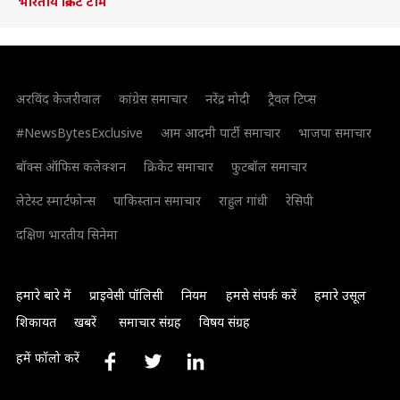
भारतीय क्रिकेट टीम
अरविंद केजरीवाल
कांग्रेस समाचार
नरेंद्र मोदी
ट्रैवल टिप्स
#NewsBytesExclusive
आम आदमी पार्टी समाचार
भाजपा समाचार
बॉक्स ऑफिस कलेक्शन
क्रिकेट समाचार
फुटबॉल समाचार
लेटेस्ट स्मार्टफोन्स
पाकिस्तान समाचार
राहुल गांधी
रेसिपी
दक्षिण भारतीय सिनेमा
हमारे बारे में
प्राइवेसी पॉलिसी
नियम
हमसे संपर्क करें
हमारे उसूल
शिकायत
खबरें
समाचार संग्रह
विषय संग्रह
हमें फॉलो करें