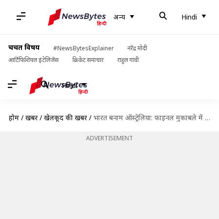
अन्य
Hindi
चर्चित विषय
#NewsBytesExplainer
नरेंद्र मोदी
आर्टिफिशियल इंटेलिजेंस
क्रिकेट समाचार
राहुल गांधी
Hindi
होम
/
खबरें
/
खेलकूद की खबरें
/
भारत बनाम ऑस्ट्रेलिया: फाइनल मुकाबले में इन खिलाड़ियों के बीच देखने को मिलेगी आपसी बैटल
ADVERTISEMENT