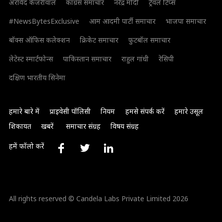
अरविंद केजरीवाल
कांग्रेस समाचार
नरेंद्र मोदी
ट्रैवल टिप्स
#NewsBytesExclusive
आम आदमी पार्टी समाचार
भाजपा समाचार
बॉक्स ऑफिस कलेक्शन
क्रिकेट समाचार
फुटबॉल समाचार
लेटेस्ट स्मार्टफोन्स
पाकिस्तान समाचार
राहुल गांधी
रेसिपी
दक्षिण भारतीय सिनेमा
हमारे बारे में
प्राइवेसी पॉलिसी
नियम
हमसे संपर्क करें
हमारे उसूल
शिकायत
खबरें
समाचार संग्रह
विषय संग्रह
हमें फॉलो करें
All rights reserved © Candela Labs Private Limited 2026