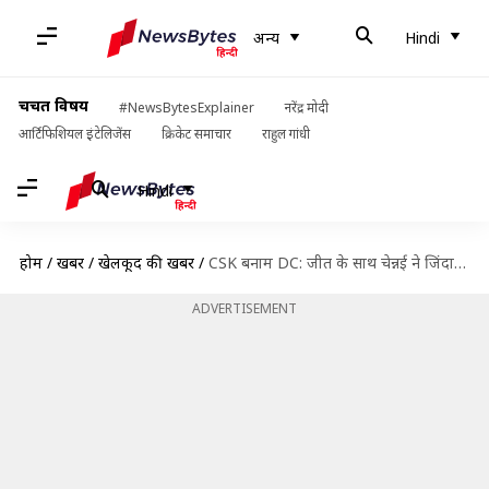
अन्य
Hindi
चर्चित विषय
#NewsBytesExplainer
नरेंद्र मोदी
आर्टिफिशियल इंटेलिजेंस
क्रिकेट समाचार
राहुल गांधी
Hindi
होम
/
खबरें
/
खेलकूद की खबरें
/
CSK बनाम DC: जीत के साथ चेन्नई ने जिंदा रखी प्ले-ऑफ की उम्मीदें, बने ये रिकॉर्ड्स
ADVERTISEMENT