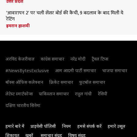
उत्तर प्रदेश
'आवारापन 2' पर चली सेंसर बोर्ड की कैंची, 9 बदलाव के बाद मिली ये
रेटिंग
इमरान हाशमी
अरविंद केजरीवाल
कांग्रेस समाचार
नरेंद्र मोदी
ट्रैवल टिप्स
#NewsBytesExclusive
आम आदमी पार्टी समाचार
भाजपा समाचार
बॉक्स ऑफिस कलेक्शन
क्रिकेट समाचार
फुटबॉल समाचार
लेटेस्ट स्मार्टफोन्स
पाकिस्तान समाचार
राहुल गांधी
रेसिपी
दक्षिण भारतीय सिनेमा
हमारे बारे में
प्राइवेसी पॉलिसी
नियम
हमसे संपर्क करें
हमारे उसूल
शिकायत
खबरें
समाचार संग्रह
विषय संग्रह