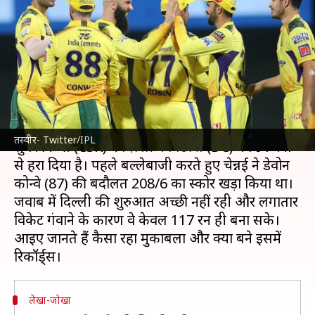
जिंदा रखी प्ले-ऑफ की उम्मीदें, बने ये
रिकॉर्ड्स
लेखन
May 08, 2022
11:12 pm
Neeraj Pandey
क्या है खबर?
इंडियन प्रीमियर लीग
(IPL) 2022 के 55वें मैच में चेन्नई
तस्वीर- Twitter/IPL
सुपर किंग्स (CSK) ने
दिल्ली कैपिटल्स
(DC) को 91 रनों
से हरा दिया है। पहले बल्लेबाजी करते हुए चेन्नई ने डेवोन
कोन्वे (87) की बदौलत 208/6 का स्कोर खड़ा किया था।
जवाब में दिल्ली की शुरुआत अच्छी नहीं रही और लगातार
विकेट गंवाने के कारण वे केवल 117 रन ही बना सके।
आइए जानते हैं कैसा रहा मुकाबला और क्या बने इसमें
लेखा-जोखा