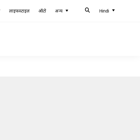
ब
लाइफस्टाइल
ऑटो
अन्य
Hindi