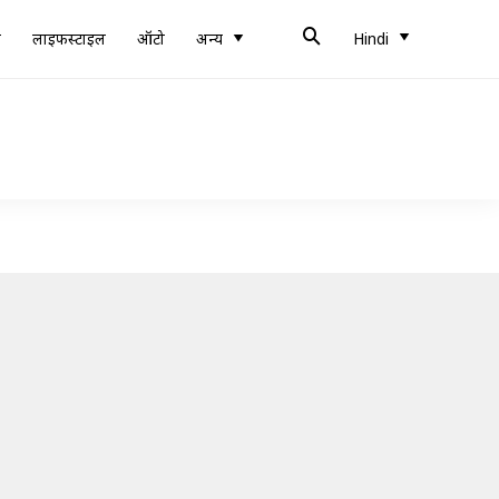
ब
लाइफस्टाइल
ऑटो
अन्य
Hindi