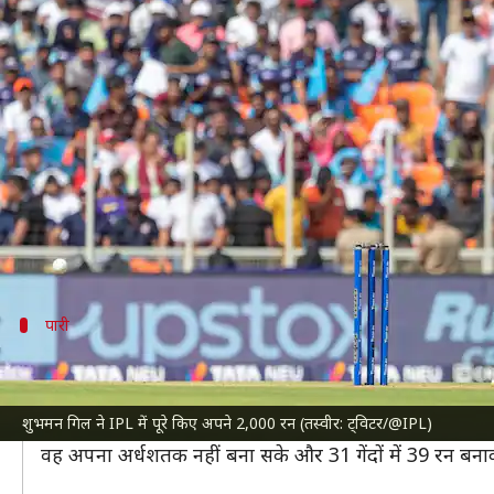
GT बनाम KKR: शुभमन गिल ने IPL में
लेखन
Apr 09, 2023
04:56 pm
अंकित पसबोला
क्या है खबर?
इंडियन प्रीमियर लीग (IPL)
2023 के 13वें मैच में गुजरात टा
उन्होंने अपने IPL करियर में 2,000 रन पूरे किए हैं और वह
मुकाबले में वह 39 रन बनाकर आउट हुए।
पारी
ऐसी रही गिल की पारी
पारी की शुरुआत करने आए गिल ने पॉवरप्ले में संभलकर बल्लेबा
शुभमन गिल ने IPL में पूरे किए अपने 2,000 रन (तस्वीर: ट्विटर/@IPL)
इसके बाद दूसरे विकेट के लिए साई सुदर्शन के साथ अर्धशतकीय
वह अपना अर्धशतक नहीं बना सके और 31 गेंदों में 39 रन बना