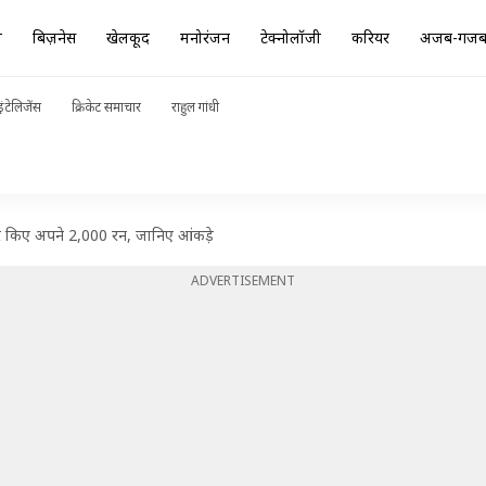
ा
बिज़नेस
खेलकूद
मनोरंजन
टेक्नोलॉजी
करियर
अजब-गज
ंटेलिजेंस
क्रिकेट समाचार
राहुल गांधी
रे किए अपने 2,000 रन, जानिए आंकड़े
ADVERTISEMENT