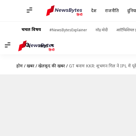
देश
राजनीति
दुनिय
चर्चित विषय
#NewsBytesExplainer
नरेंद्र मोदी
आर्टिफिशियल इ
Hindi
होम
/
खबरें
/
खेलकूद की खबरें
/
GT बनाम KKR: शुभमन गिल ने IPL में पू