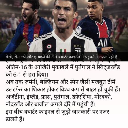
फाइनल की 8 टीमें हुईं पक्की, जानिए
कब खेले जाएंगे मुकाबले
लेखन
Dec 07, 2022
12:04 pm
आदर्श कुमार
क्या है खबर?
FIFA विश्व कप 2022
के प्री-क्वार्टर फाइनल खत्म हो गए
मेसी, रोनाल्डो और एम्बाप्पे की टीमें क्वार्टर फाइनल में पहुंचने में सफल रही हैं
हैं और टूर्नामेंट की टॉप-8 टीमें अगले दौर में पहुंच गई हैं।
अंतिम-16 के आखिरी मुकाबले में पुर्तगाल ने स्विट्जरलैंड
को 6-1 से हरा दिया।
अब तक जर्मनी, बेल्जियम और स्पेन जैसी मजबूत टीमें
उलटफेर का शिकार होकर विश्व कप से बाहर हो चुकी हैं।
अर्जेंटीना, इंग्लैंड, फ्रांस, पुर्तगाल, क्रोएशिया, मोरक्को,
नीदरलैंड और ब्राजील अगले दौरे में पहुंची हैं।
इस बीच क्वार्टर फाइनल से जुड़ी जानकारी पर नजर