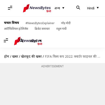
अन्य
Hindi
चर्चित विषय
#NewsBytesExplainer
नरेंद्र मोदी
आर्टिफिशियल इंटेलिजेंस
क्रिकेट समाचार
राहुल गांधी
Hindi
होम
/
खबरें
/
खेलकूद की खबरें
/
FIFA विश्व कप 2022: क्वार्टर फाइनल की 8 टीमें हुईं पक्की, जानिए कब खेले जाएंगे मुकाबले
ADVERTISEMENT