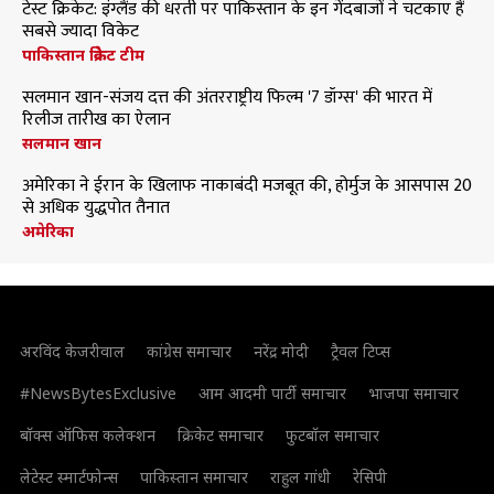
टेस्ट क्रिकेट: इंग्लैंड की धरती पर पाकिस्तान के इन गेंदबाजों ने चटकाए हैं
सबसे ज्यादा विकेट
पाकिस्तान क्रिकेट टीम
सलमान खान-संजय दत्त की अंतरराष्ट्रीय फिल्म '7 डॉग्स' की भारत में
रिलीज तारीख का ऐलान
सलमान खान
अमेरिका ने ईरान के खिलाफ नाकाबंदी मजबूत की, होर्मुज के आसपास 20
से अधिक युद्धपोत तैनात
अमेरिका
अरविंद केजरीवाल
कांग्रेस समाचार
नरेंद्र मोदी
ट्रैवल टिप्स
#NewsBytesExclusive
आम आदमी पार्टी समाचार
भाजपा समाचार
बॉक्स ऑफिस कलेक्शन
क्रिकेट समाचार
फुटबॉल समाचार
लेटेस्ट स्मार्टफोन्स
पाकिस्तान समाचार
राहुल गांधी
रेसिपी