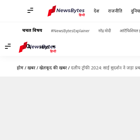
देश
राजनीति
दुनिय
चर्चित विषय
#NewsBytesExplainer
नरेंद्र मोदी
आर्टिफिशियल इ
Hindi
होम
/
खबरें
/
खेलकूद की खबरें
/
दलीप ट्रॉफी 2024: साई सुदर्शन ने जड़ा प