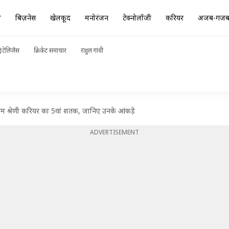
ा
बिज़नेस
खेलकूद
मनोरंजन
टेक्नोलॉजी
करियर
अजब-गज
ंटेलिजेंस
क्रिकेट समाचार
राहुल गांधी
्रथम श्रेणी करियर का 5वां शतक, जानिए उनके आंकड़े
ADVERTISEMENT