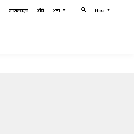
ब
लाइफस्टाइल
ऑटो
अन्य
Hindi