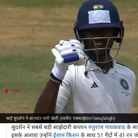
दलीप ट्रॉफी 2024: साई सुदर्शन ने जड़
लेखन
Sep 22, 2024
06:53 pm
आदर्श कुमार
क्या है खबर?
दलीप ट्रॉफी
2024 का छठा मैच इंडिया-A और इंडिया-C के बी
इंडिया-C के लिए दूसरी पारी में
साई सुदर्शन
(111) ने अकेले 
लेकिन ऐसा नहीं हो सका।
पारी
कैसी रही सुदर्शन की पारी और साझेदारी?
सुदर्शन नंबर-3 पर बल्लेबाजी करने आए थे। उन्होने मैच में 2
साई सुदर्शन ने शानदार पारी खेली (तस्वीर: एक्स/@ImTanujSingh)
उनके अलावा कोई भी बल्लेबाज इंडिया-C के लिए अर्धशतक भी 
सुदर्शन ने सबसे बड़ी साझेदारी कप्तान
रुतुराज गायकवाड़
के साथ
इसके अलावा उन्होंने
ईशान किशन
के साथ 51 गेंदों में 41 रन जो