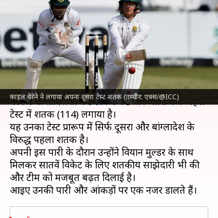
वेरेने ने लगाया अपना दूसरा टेस्ट
शतक, जानिए आंकड़े
लेखन
Oct 22, 2024
01:43 pm
अंकित पसबोला
क्या है खबर?
दक्षिण अफ्रीका क्रिकेट टीम
के विकेटकीपर बल्लेबाज काइल
काइल वेरेने ने लगाया अपना दूसरा टेस्ट शतक (तस्वीर: एक्स/@ICC)
वेरेने ने
बांग्लादेश क्रिकेट टीम
के खिलाफ सीरीज के पहले
टेस्ट में शतक (114) लगाया है।
यह उनका टेस्ट प्रारूप में सिर्फ दूसरा और बांग्लादेश के
विरुद्ध पहला शतक है।
अपनी इस पारी के दौरान उन्होंने वियान मुल्डर के साथ
मिलकर सातवें विकेट के लिए शतकीय साझेदारी भी की
और टीम को मजबूत बढ़त दिलाई है।