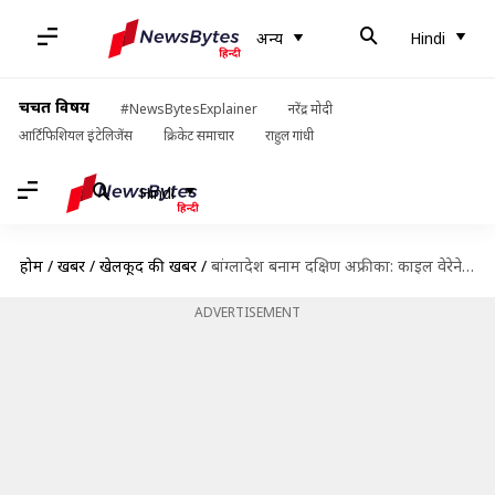
अन्य
Hindi
चर्चित विषय
#NewsBytesExplainer
नरेंद्र मोदी
आर्टिफिशियल इंटेलिजेंस
क्रिकेट समाचार
राहुल गांधी
Hindi
होम
/
खबरें
/
खेलकूद की खबरें
/
बांग्लादेश बनाम दक्षिण अफ्रीका: काइल वेरेने ने लगाया अपना दूसरा टेस्ट शतक, जानिए आंकड़े
ADVERTISEMENT