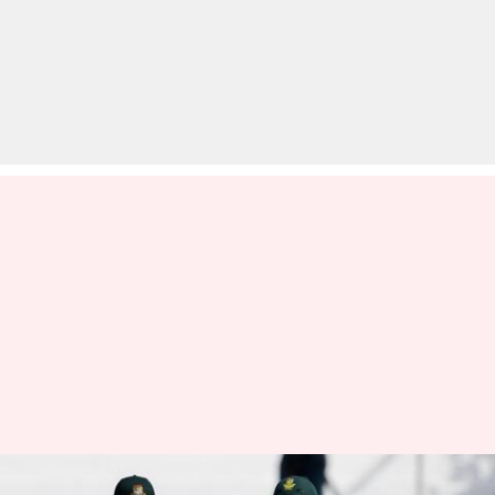
बांग्लादेश बनाम दक्षिण अफ्रीका: काइल