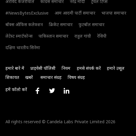
अरविंद केजरीवाल
कांग्रेस समाचार
नरेंद्र मोदी
ट्रैवल टिप्स
#NewsBytesExclusive
आम आदमी पार्टी समाचार
भाजपा समाचार
बॉक्स ऑफिस कलेक्शन
क्रिकेट समाचार
फुटबॉल समाचार
लेटेस्ट स्मार्टफोन्स
पाकिस्तान समाचार
राहुल गांधी
रेसिपी
दक्षिण भारतीय सिनेमा
हमारे बारे में
प्राइवेसी पॉलिसी
नियम
हमसे संपर्क करें
हमारे उसूल
शिकायत
खबरें
समाचार संग्रह
विषय संग्रह
हमें फॉलो करें
All rights reserved © Candela Labs Private Limited 2026