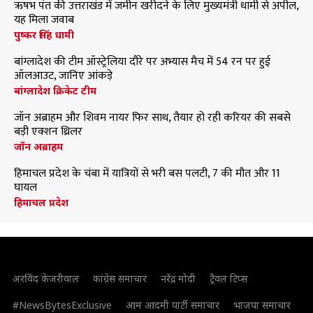
ऋषभ पंत की उत्तराखंड में जमीन खरीदने के लिए मुख्यमंत्री धामी से अपील,
यह मिला जवाब
पुष्कर सिंह धामी
बांग्लादेश की टीम ऑस्ट्रेलिया दौरे पर अभ्यास मैच में 54 रन पर हुई
ऑलआउट, जानिए आंकड़े
बांग्लादेश क्रिकेट टीम
जॉन अब्राहम और शिवम नायर फिर साथ, तैयार हो रही करियर की सबसे
बड़ी एक्शन थ्रिलर
जॉन अब्राहम
हिमाचल प्रदेश के चंबा में यात्रियों से भरी बस पलटी, 7 की मौत और 11
घायल
हिमाचल प्रदेश
अरविंद केजरीवाल
कांग्रेस समाचार
नरेंद्र मोदी
ट्रैवल टिप्स
#NewsBytesExclusive
आम आदमी पार्टी समाचार
भाजपा समाचार