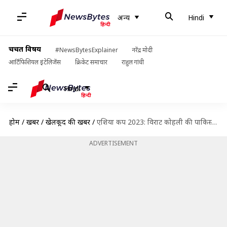
अन्य
Hindi
चर्चित विषय
#NewsBytesExplainer
नरेंद्र मोदी
आर्टिफिशियल इंटेलिजेंस
क्रिकेट समाचार
राहुल गांधी
Hindi
होम
/
खबरें
/
खेलकूद की खबरें
/
एशिया कप 2023: विराट कोहली की पाकिस्तान के खिलाफ महामुकाबले में होगी इस कीर्तिमान पर नजर
ADVERTISEMENT