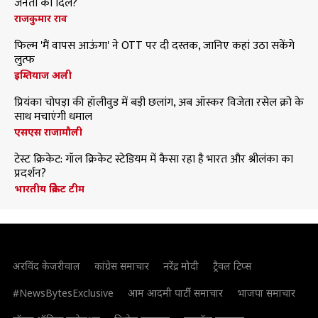
जनता का दिल?
राजकुमार राव
फिल्म 'मैं वापस आऊंगा' ने OTT पर दी दस्तक, जानिए कहां उठा सकेंगे
लुत्फ
इम्तियाज अली
प्रियंका चोपड़ा की हॉलीवुड में बड़ी छलांग, अब ऑस्कर विजेता रसेल क्रो के
साथ मचाएंगी धमाल
एसएस राजामौली
टेस्ट क्रिकेट: गॉल क्रिकेट स्टेडियम में कैसा रहा है भारत और श्रीलंका का
प्रदर्शन?
भारतीय क्रिकेट टीम
अरविंद केजरीवाल
कांग्रेस समाचार
नरेंद्र मोदी
ट्रैवल टिप्स
#NewsBytesExclusive
आम आदमी पार्टी समाचार
भाजपा समाचार