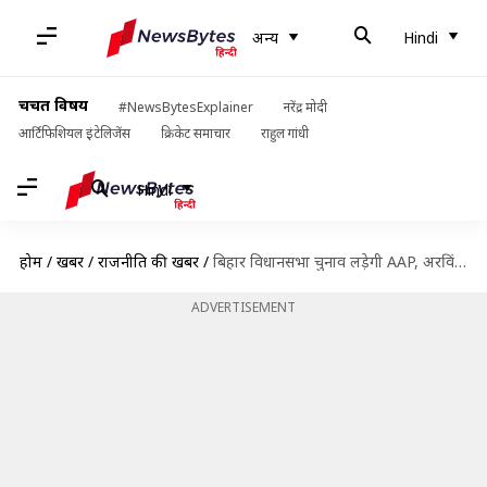
अन्य
Hindi
चर्चित विषय
#NewsBytesExplainer
नरेंद्र मोदी
आर्टिफिशियल इंटेलिजेंस
क्रिकेट समाचार
राहुल गांधी
Hindi
होम
/
खबरें
/
राजनीति की खबरें
/
बिहार विधानसभा चुनाव लड़ेगी AAP, अरविंद केजरीवाल बोले- किसी से गठबंधन नहीं
ADVERTISEMENT